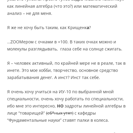
как линейная алгебра (что это?) или математический
анализ – не для меня.
Я же не хочу быть таким, как Крищенк
а
?
…ZOOMером с очками в +100. В таких очках можно и
молекулы разглядывать, глаза себе на солнце сжигать.
Я – человек активный, по крайней мере не в реале, так в
инете. Это мое хобби, творчество, основное средство
зарабатывания денег. А инст? Инст так себе.
Я очень хочу учиться на ИУ-10 по выбранной мной
специальности, очень хочу работать по специальности,
ибо мне это интересно,
НО
задроты линейной алгебры в
лице “товарищей”
(еб*ных утят)
с кафедры
“Фундаментальные науки” ставят палки в колеса.