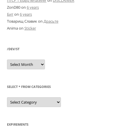
ПТСР | Elagu whatever
on
DISCLAIMER
ZonD80
on
6 years
Бит
on
6 years
Товарищ Славик
on
Драсьте
Anima
on
Sticker
/DEV/ST
/dev/st
SELECT * FROM CATEGORIES
SELECT
*
FROM
categories
EXPIREMENTS