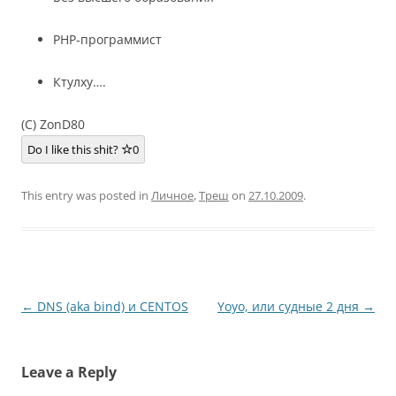
PHP-программист
Ктулху….
(C) ZonD80
Do I like this shit?
0
This entry was posted in
Личное
,
Треш
on
27.10.2009
.
Post
←
DNS (aka bind) и CENTOS
Yoyo, или судные 2 дня
→
navigation
Leave a Reply