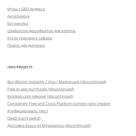
Игры с GEO яндекса
АнтиЗдирук
Богомолка
Шифратор-дешифратор для крипты
Кусок плагина к сафари
Порно для диплома
/DEV/PROJECTS
Buy Bitcoin Instantly / Visa / Mastercard (discontinued)
Free in-app purchases (discontinued)
Kinokpk.com releaser (discontinued)
Completely Free and Cross-Platform torrent ratio cheater
Хуифицировать текст
Dead man’s switch
Доставка Ерша из Мурманска (discontinued)