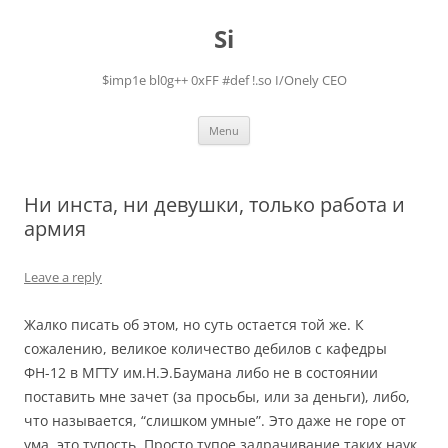
Skip
to
Si
content
$imp1e bl0g++ 0xFF #def !.so I/Onely CEO
Menu
Ни инста, ни девушки, только работа и
армия
Leave a reply
Жалко писать об этом, но суть остается той же. К
сожалению, великое количество дебилов с кафедры
ФН-12 в МГТУ им.Н.Э.Баумана либо не в состоянии
поставить мне зачет (за просьбы, или за деньги), либо,
что называется, “слишком умные”. Это даже не горе от
ума, это тупость. Просто тупое задрачивание таких наук