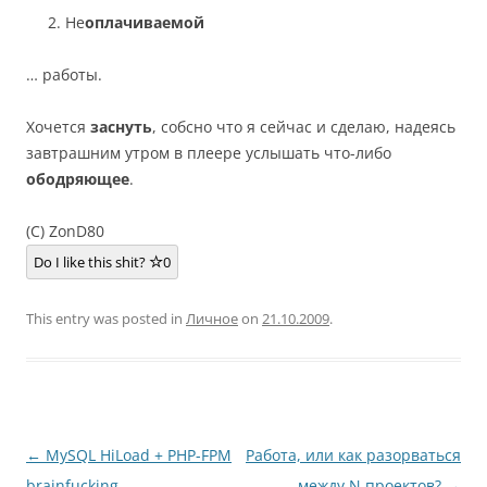
Не
оплачиваемой
… работы.
Хочется
заснуть
, собсно что я сейчас и сделаю, надеясь
завтрашним утром в плеере услышать что-либо
ободряющее
.
(C) ZonD80
Do I like this shit?
0
This entry was posted in
Личное
on
21.10.2009
.
Post
←
MySQL HiLoad + PHP-FPM
Работа, или как разорваться
navigation
brainfucking
между N проектов?
→