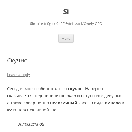
Skip
to
Si
content
$imp1e bl0g++ 0xFF #def !.so I/Onely CEO
Menu
Скучно….
Leave a reply
Сегодня мне особенно как-то
скучно
. Наверно
сказывается
недоперепитое
пиво
и остутствие девушки,
а также совершенно
нелогичный
хвост в виде
линала
и
куча перспективной, но
Запрещенной