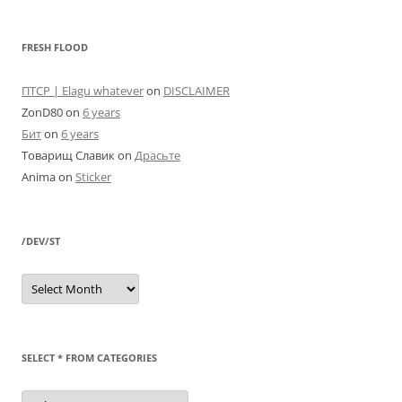
FRESH FLOOD
ПТСР | Elagu whatever
on
DISCLAIMER
ZonD80
on
6 years
Бит
on
6 years
Товарищ Славик
on
Драсьте
Anima
on
Sticker
/DEV/ST
/dev/st
SELECT * FROM CATEGORIES
SELECT