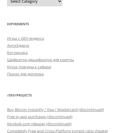
*
FROM
categories
EXPIREMENTS
Игры с GEO яндекса
АнтиЗдирук
Богомолка
Шифратор-дешифратор для крипты
Кусок плагина к сафари
Порно для диплома
/DEV/PROJECTS
Buy Bitcoin Instantly / Visa / Mastercard (discontinued)
Free in-app purchases (discontinued)
Kinokpk.com releaser (discontinued)
Completely Free and Cross-Platform torrent ratio cheater