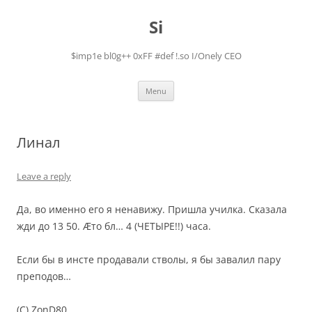
Skip
to
Si
content
$imp1e bl0g++ 0xFF #def !.so I/Onely CEO
Menu
Линал
Leave a reply
Да, во именно его я ненавижу. Пришла училка. Сказала
жди до 13 50. Ӕто бл… 4 (ЧЕТЫРЕ!!) часа.
Если бы в инсте продавали стволы, я бы завалил пару
преподов…
(C) ZonD80