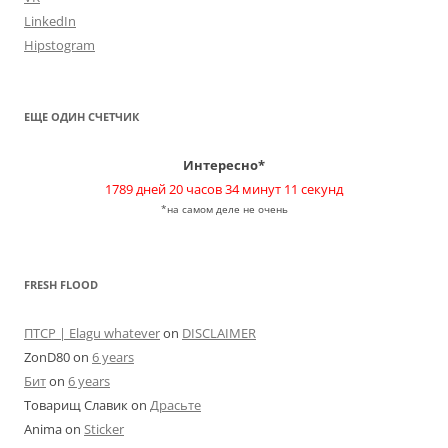
LinkedIn
Hipstogram
ЕЩЕ ОДИН СЧЕТЧИК
Интересно*
1789 дней 20 часов 34 минут 11 секунд
*на самом деле не очень
FRESH FLOOD
ПТСР | Elagu whatever
on
DISCLAIMER
ZonD80
on
6 years
Бит
on
6 years
Товарищ Славик
on
Драсьте
Anima
on
Sticker