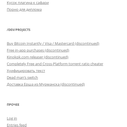
Кусок плагина к сафари
Порно для диплома
/DEV/PROJECTS
Buy Bitcoin Instantly / Visa / Mastercard (discontinued)
Free in-app purchases (discontinued)
Kinokpk.com releaser (discontinued)
Completely Free and Cross-Platform torrent ratio cheater
Хуифицировать текст
Dead man’s switch
Доставка Ерша из Мурманска (discontinued)
ПРОЧЕЕ
Log in
Entries feed