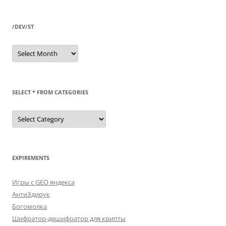
/DEV/ST
/dev/st
SELECT * FROM CATEGORIES
SELECT
*
FROM
categories
EXPIREMENTS
Игры с GEO яндекса
АнтиЗдирук
Богомолка
Шифратор-дешифратор для крипты