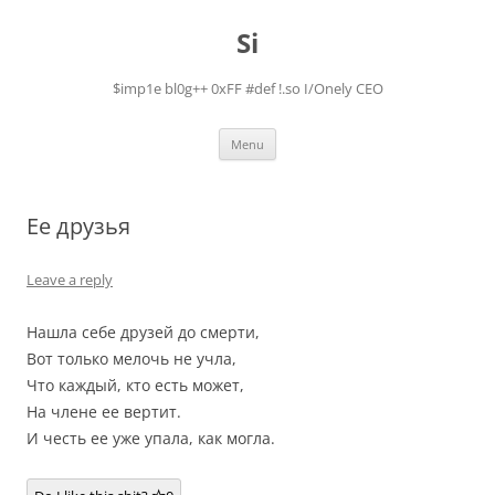
Skip
to
Si
content
$imp1e bl0g++ 0xFF #def !.so I/Onely CEO
Menu
Ее друзья
Leave a reply
Нашла себе друзей до смерти,
Вот только мелочь не учла,
Что каждый, кто есть может,
На члене ее вертит.
И честь ее уже упала, как могла.