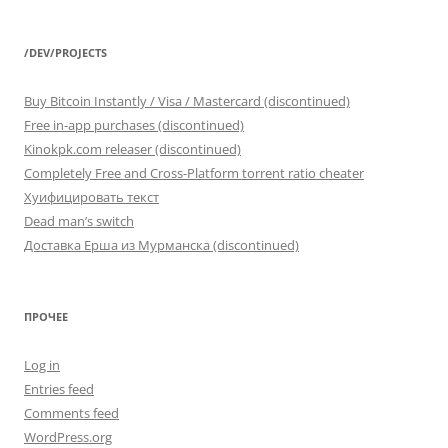
/DEV/PROJECTS
Buy Bitcoin Instantly / Visa / Mastercard (discontinued)
Free in-app purchases (discontinued)
Kinokpk.com releaser (discontinued)
Completely Free and Cross-Platform torrent ratio cheater
Хуифицировать текст
Dead man’s switch
Доставка Ерша из Мурманска (discontinued)
ПРОЧЕЕ
Log in
Entries feed
Comments feed
WordPress.org