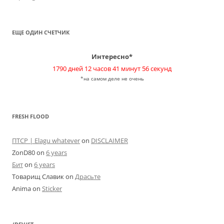
ЕЩЕ ОДИН СЧЕТЧИК
Интересно*
1790 дней 12 часов 41 минут 56 секунд
*на самом деле не очень
FRESH FLOOD
ПТСР | Elagu whatever
on
DISCLAIMER
ZonD80
on
6 years
Бит
on
6 years
Товарищ Славик
on
Драсьте
Anima
on
Sticker