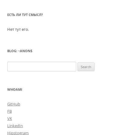
ЕСТЬ ЛИ ТУТ СМЫСЛ?
Нет тут его.
BLOG: ~ANON$
Search
for:
WHOAMI
GitHub
FB
VK
LinkedIn
Hipstogram