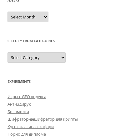
/DEV/ST
/dev/st
SELECT * FROM CATEGORIES
SELECT
*
FROM
categories
EXPIREMENTS
Игры с GEO яндекса
АнтиЗдирук
Богомолка
Шифратор-дешифратор для крипты
Кусок плагина к сафари
Порно для диплома