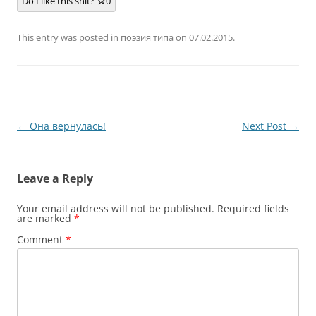
Do I like this shit?
0
This entry was posted in
поэзия типа
on
07.02.2015
.
Post
←
Она вернулась!
Next Post
→
navigation
Leave a Reply
Your email address will not be published.
Required fields
are marked
*
Comment
*