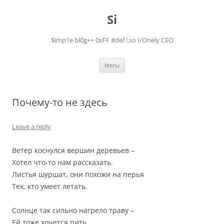
Skip
to
Si
content
$imp1e bl0g++ 0xFF #def !.so I/Onely CEO
Menu
Почему-то не здесь
Leave a reply
Ветер коснулся вершин деревьев –
Хотел что-то нам рассказать.
Листья шуршат, они похожи на перья
Тех, кто умеет летать.
Солнце так сильно нагрело траву –
Ей тоже хочется пить.