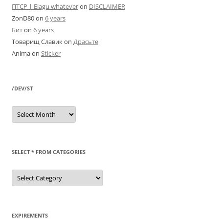
ПТСР | Elagu whatever
on
DISCLAIMER
ZonD80
on
6 years
Бит
on
6 years
Товарищ Славик
on
Драсьте
Anima
on
Sticker
/DEV/ST
/dev/st
SELECT * FROM CATEGORIES
SELECT
*
FROM
categories
EXPIREMENTS