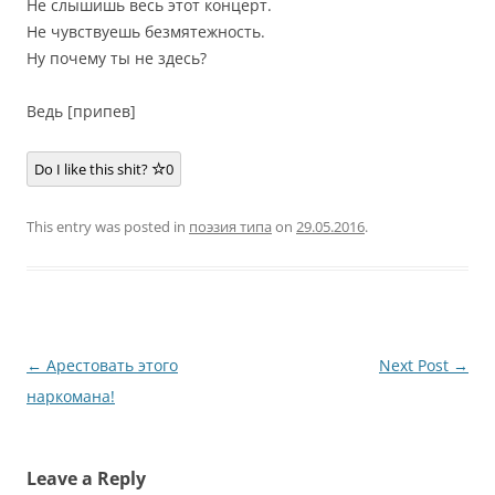
Не слышишь весь этот концерт.
Не чувствуешь безмятежность.
Ну почему ты не здесь?
Ведь [припев]
Do I like this shit?
0
This entry was posted in
поэзия типа
on
29.05.2016
.
Post
←
Арестовать этого
Next Post
→
navigation
наркомана!
Leave a Reply