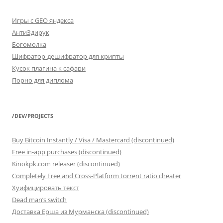
Игры с GEO яндекса
АнтиЗдирук
Богомолка
Шифратор-дешифратор для крипты
Кусок плагина к сафари
Порно для диплома
/DEV/PROJECTS
Buy Bitcoin Instantly / Visa / Mastercard (discontinued)
Free in-app purchases (discontinued)
Kinokpk.com releaser (discontinued)
Completely Free and Cross-Platform torrent ratio cheater
Хуифицировать текст
Dead man’s switch
Доставка Ерша из Мурманска (discontinued)