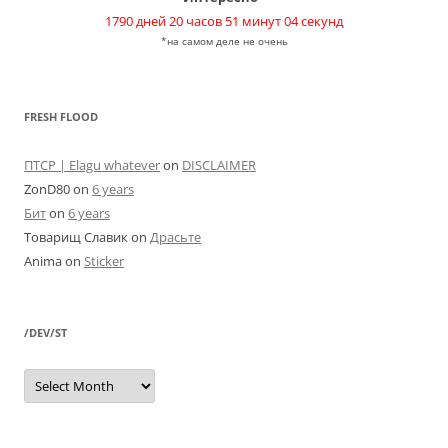
1790 дней 20 часов 51 минут 04 секунд
*на самом деле не очень
FRESH FLOOD
ПТСР | Elagu whatever
on
DISCLAIMER
ZonD80
on
6 years
Бит
on
6 years
Товарищ Славик
on
Драсьте
Anima
on
Sticker
/DEV/ST
/dev/st