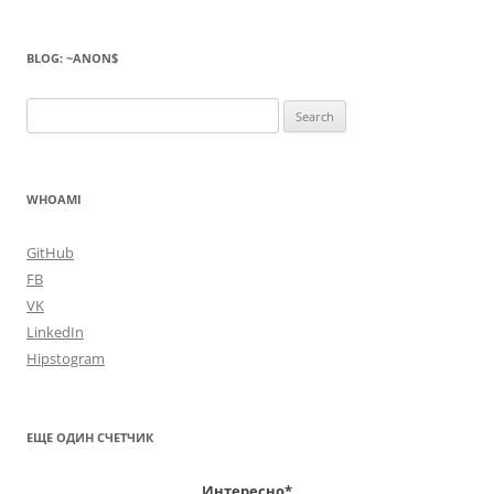
BLOG: ~ANON$
Search
for:
WHOAMI
GitHub
FB
VK
LinkedIn
Hipstogram
ЕЩЕ ОДИН СЧЕТЧИК
Интересно*