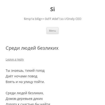
Skip
to
Si
content
$imp1e bl0g++ 0xFF #def !.so I/Onely CEO
Menu
Среди людей безликих
Leave a reply
Ты знаешь, тихий голод
Даёт ночами повод
Взять и на улицу пойти.
Среди людей безликих,
Домов-деревьев диких
Дорогу к счастью бы найти.