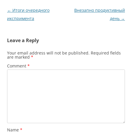
Post
←
Итоги очередного
Внезапно продуктивный
navigation
икспримента
день
→
Leave a Reply
Your email address will not be published.
Required fields
are marked
*
Comment
*
Name
*