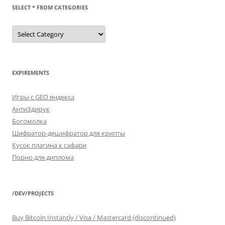
SELECT * FROM CATEGORIES
SELECT
*
FROM
categories
EXPIREMENTS
Игры с GEO яндекса
АнтиЗдирук
Богомолка
Шифратор-дешифратор для крипты
Кусок плагина к сафари
Порно для диплома
/DEV/PROJECTS
Buy Bitcoin Instantly / Visa / Mastercard (discontinued)