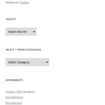
Anima
on
Sticker
/DEV/ST
/dev/st
SELECT * FROM CATEGORIES
SELECT
*
FROM
categories
EXPIREMENTS
Игры с GEO яндекса
АнтиЗдирук
Богомолка