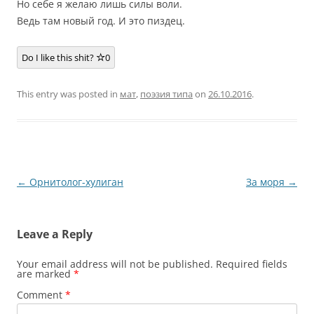
Но себе я желаю лишь силы воли.
Ведь там новый год. И это пиздец.
Do I like this shit?
0
This entry was posted in
мат
,
поэзия типа
on
26.10.2016
.
Post
←
Орнитолог-хулиган
За моря
→
navigation
Leave a Reply
Your email address will not be published.
Required fields
are marked
*
Comment
*