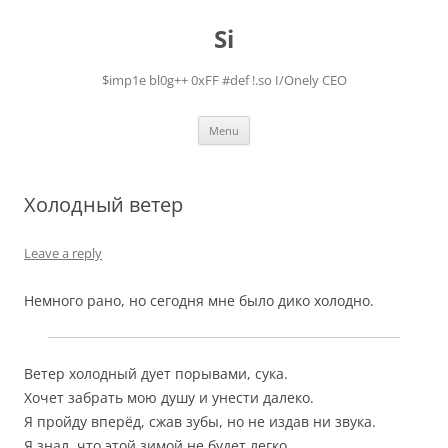
Skip
to
Si
content
$imp1e bl0g++ 0xFF #def !.so I/Onely CEO
Menu
Холодный ветер
Leave a reply
Немного рано, но сегодня мне было дико холодно.
Ветер холодный дует порывами, сука.
Хочет забрать мою душу и унести далеко.
Я пройду вперёд, сжав зубы, но не издав ни звука.
Я знал, что этой зимой не будет легко.