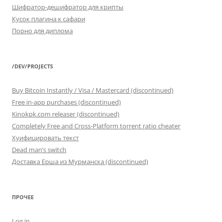
Шифратор-дешифратор для крипты
Кусок плагина к сафари
Порно для диплома
/DEV/PROJECTS
Buy Bitcoin Instantly / Visa / Mastercard (discontinued)
Free in-app purchases (discontinued)
Kinokpk.com releaser (discontinued)
Completely Free and Cross-Platform torrent ratio cheater
Хуифицировать текст
Dead man’s switch
Доставка Ерша из Мурманска (discontinued)
ПРОЧЕЕ
Log in