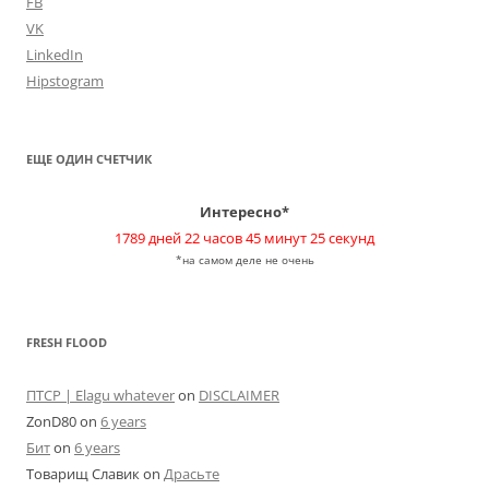
FB
VK
LinkedIn
Hipstogram
ЕЩЕ ОДИН СЧЕТЧИК
Интересно*
1789 дней 22 часов 45 минут 25 секунд
*на самом деле не очень
FRESH FLOOD
ПТСР | Elagu whatever
on
DISCLAIMER
ZonD80
on
6 years
Бит
on
6 years
Товарищ Славик
on
Драсьте