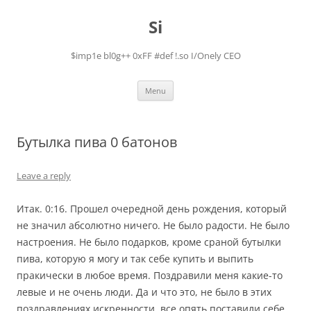
Skip
to
Si
content
$imp1e bl0g++ 0xFF #def !.so I/Onely CEO
Menu
Бутылка пива 0 батонов
Leave a reply
Итак. 0:16. Прошел очередной день рождения, который
не значил абсолютно ничего. Не было радости. Не было
настроения. Не было подарков, кроме сраной бутылки
пива, которую я могу и так себе купить и выпить
пракически в любое время. Поздравили меня какие-то
левые и не очень люди. Да и что это, не было в этих
поздравлениях искренности, все опять поставили себе