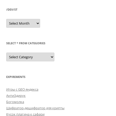
/DEV/ST
/dev/st
SELECT * FROM CATEGORIES
SELECT
*
FROM
categories
EXPIREMENTS
Игры с GEO яндекса
АнтиЗдирук
Богомолка
Шифратор-дешифратор для крипты
Кусок плагина к сафари