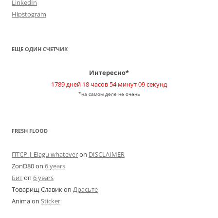
LinkedIn
Hipstogram
ЕЩЕ ОДИН СЧЕТЧИК
Интересно*
1789 дней 18 часов 54 минут 09 секунд
*на самом деле не очень
FRESH FLOOD
ПТСР | Elagu whatever
on
DISCLAIMER
ZonD80
on
6 years
Бит
on
6 years
Товарищ Славик
on
Драсьте
Anima
on
Sticker