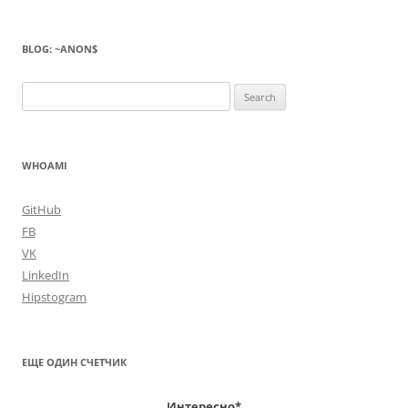
BLOG: ~ANON$
Search
for:
WHOAMI
GitHub
FB
VK
LinkedIn
Hipstogram
ЕЩЕ ОДИН СЧЕТЧИК
Интересно*