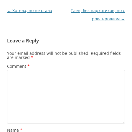
Post
←
Хотела, но не стала
Тлен, без наркотиков, но с
navigation
рок-н-роллом
→
Leave a Reply
Your email address will not be published.
Required fields
are marked
*
Comment
*
Name
*