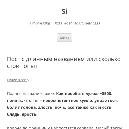
Skip
to
Si
content
$imp1e bl0g++ 0xFF #def !.so I/Onely CEO
Menu
Пост с длинным названием или сколько
стоит опыт
Leave a reply
Полное название такое:
Как проебать
чужие
~$500,
понять, что ты – некомпетентное хуйло, унизиться,
болит голова, злость, ночь, все также как и есть,
блядь, ярость
.
Короче во франции у нас хостятся сервера, милый такой