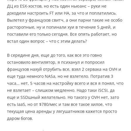
ДЦ из ESX-хостов, но есть один ньюанс – руки не
доходили настроить FT или HA, за что и поплатились.
Вылетел у французов свитч, а они парни такие не особо
расторопные, ну и попинали хуи в течение 5 дней, и
поставили его только сегодня. Все опять работает, но
встал один вопрос – что с этим делать?
В середине дня, еще до того, как все это говно
остановило вентилятор, я психанул и попросил
французов нахуй отрубить все, взял 2 сервака на OVH и
еще туда немного NASа, но не взлетело. Потратив 3
часа… нет, 5 часов на настройку всего и вся я понял, что
не взлетает – слишком медленно. Надо таки iSCSI, да
еще и SSDшный желательно. Но такого у OVH нет, зато
есть IaaS, но от $780/мес и там все такое хилое, что
текущая цена аренды у лягушатников кажется просто
даром богов.