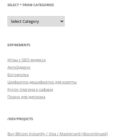
SELECT * FROM CATEGORIES
SELECT
*
FROM
categories
EXPIREMENTS
Игры с GEO яндекса
АнтиЗдирук
Богомолка
Шифратор-дешифратор для крипты
Кусок плагина к сафари
Порно для диплома
/DEV/PROJECTS
Buy Bitcoin Instantly / Visa / Mastercard (discontinued)