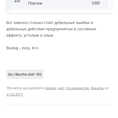
Вот именно столько стоят дебильные ошибки и
дебильные действия предпринятые в состоянии
аффекта, усталым и злым.
Вывод – easy, bro.
Do I like this shit?
0
This entry was posted in
despair
,
мат
,
Сисадминство
,
Факапы
on
21.02.2017
.