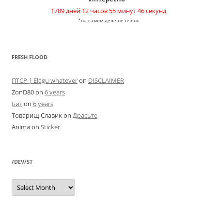
1789 дней 12 часов 55 минут 46 секунд
*на самом деле не очень
FRESH FLOOD
ПТСР | Elagu whatever
on
DISCLAIMER
ZonD80
on
6 years
Бит
on
6 years
Товарищ Славик
on
Драсьте
Anima
on
Sticker
/DEV/ST
/dev/st