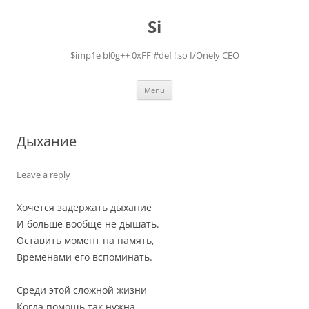
Skip
to
Si
content
$imp1e bl0g++ 0xFF #def !.so I/Onely CEO
Menu
Дыхание
Leave a reply
Хочется задержать дыхание
И больше вообще не дышать.
Оставить момент на память,
Временами его вспоминать.
Среди этой сложной жизни
Когда помощь так нужна,