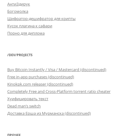
АнтиЗдирук
Богомолка
Шифратор-дешифратор для крипты
Кусок плагина к сафари
Порно для диплома
/DEV/PROJECTS
Buy Bitcoin Instantly / Visa / Mastercard (discontinued)
Free in-app purchases (discontinued)
Kinokpk.com releaser (discontinued)
Completely Free and Cross-Platform torrent ratio cheater
Хуифицировать текст
Dead man’s switch
Доставка Ерша из Мурманска (discontinued)
ПРОЧЕЕ