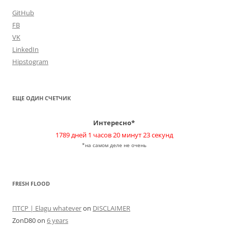
GitHub
FB
VK
LinkedIn
Hipstogram
ЕЩЕ ОДИН СЧЕТЧИК
Интересно*
1789 дней 1 часов 20 минут 23 секунд
*на самом деле не очень
FRESH FLOOD
ПТСР | Elagu whatever
on
DISCLAIMER
ZonD80
on
6 years