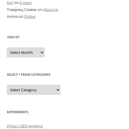
Бит
on
6 years
Товарищ Славик
on
Драсьте
Anima
on
Sticker
/DEV/ST
/dev/st
SELECT * FROM CATEGORIES
SELECT
*
FROM
categories
EXPIREMENTS
Игры с GEO яндекса