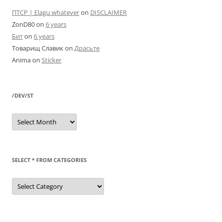
ПТСР | Elagu whatever
on
DISCLAIMER
ZonD80
on
6 years
Бит
on
6 years
Товарищ Славик
on
Драсьте
Anima
on
Sticker
/DEV/ST
/dev/st
SELECT * FROM CATEGORIES
SELECT
*
FROM
categories