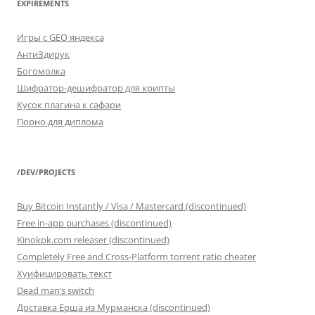
EXPIREMENTS
Игры с GEO яндекса
АнтиЗдирук
Богомолка
Шифратор-дешифратор для крипты
Кусок плагина к сафари
Порно для диплома
/DEV/PROJECTS
Buy Bitcoin Instantly / Visa / Mastercard (discontinued)
Free in-app purchases (discontinued)
Kinokpk.com releaser (discontinued)
Completely Free and Cross-Platform torrent ratio cheater
Хуифицировать текст
Dead man’s switch
Доставка Ерша из Мурманска (discontinued)