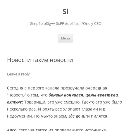
Skip
to
Si
content
$imp1e bl0g++ 0xFF #def !.so I/Onely CEO
Menu
Новости такие новости
Leave a reply
Сегодня с первого канала прозвучала очередная
“новость” о том, что
бензин кончился, цены взлетели,
ахтунг!
Товарищи, это уже смешно. Где-то это уже было
несколько раз. И опять все хлопают глазами и в
недоумении. Но мы-то знаем,
где
деньги пилятся.
Алсо, сегодня также из проверенного источника