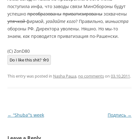
поступила инфа, что заводы связи МинОбороны будут
успешно
преобразованы
приватизированы
зохвачены
упячкой
фирмой,
угадайте кого
? Правильно,
миньистра
обороны РФ. Директора уволены. Няшно. Но мы-то
знаем,
как
проводится приватизация по-Рашенски.
(C) ZonD80
Do I like this shit?
0
This entry was posted in
Nasha Раша
,
no comments
on
03.10.2011
.
Post
←
“Shuba”‘s week
Подпись
→
navigation
Leave a Reply