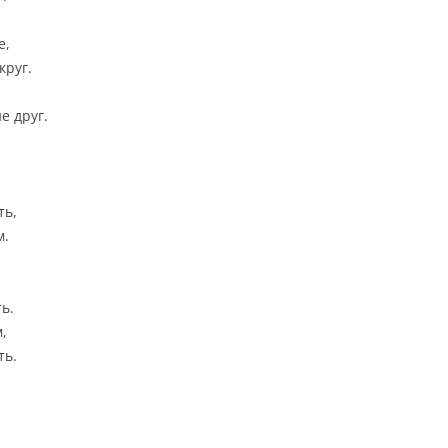
е,
круг.
е друг.
ть,
м.
ть.
,
ть.