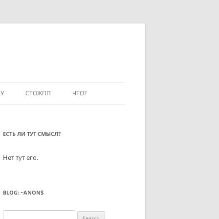
У
СТОЖПП
ЧТО?
ЕСТЬ ЛИ ТУТ СМЫСЛ?
Нет тут его.
BLOG: ~ANON$
Search