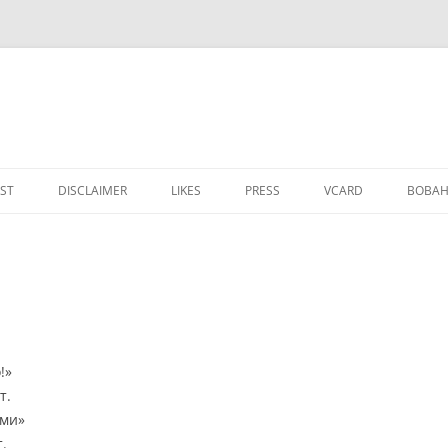
IST
DISCLAIMER
LIKES
PRESS
VCARD
ВОВАН
!»
т.
ами»
.