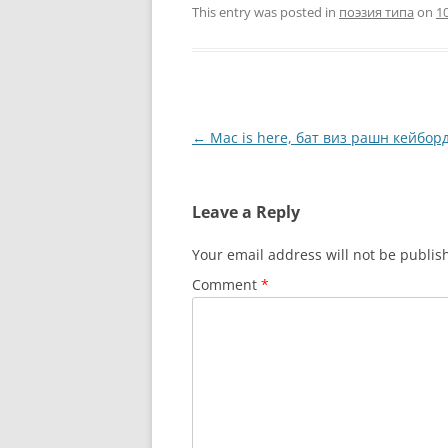
This entry was posted in
поэзия типа
on
1
Post
←
Mac is here, бат виз рашн кейбор
navigation
Leave a Reply
Your email address will not be publis
Comment
*