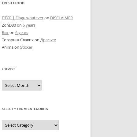
FRESH FLOOD
ПТСР | Elagu whatever
on
DISCLAIMER
ZonD80
on
6 years
Бит
on
6 years
Товарищ Славик
on
Драсьте
Anima
on
Sticker
/DEV/ST
/dev/st
SELECT * FROM CATEGORIES
SELECT
*
FROM
categories