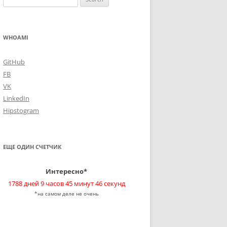
for:
WHOAMI
GitHub
FB
VK
LinkedIn
Hipstogram
ЕЩЕ ОДИН СЧЕТЧИК
Интересно*
1788 дней 9 часов 45 минут 46 секунд
*на самом деле не очень