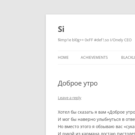
Skip
to
content
Si
$imp1e bl0g++ 0xFF #def !.so I/Onely CEO
HOME
ACHIEVEMENTS
BLACKL
Доброе утро
Leave a reply
Хотел бы сказать я вам «Доброе утро
И мог бы наверно улыбнуться в отве
Но вместо этого я обзываю вас «сук
И рукой из кармана достаю пистолет