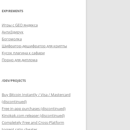
EXPIREMENTS
Игры с GEO яндекса
АнтиЗдирук
Богомолка
Шифратор-дешифратор для крипты
Кусок плагина к сафари
Порно для диплома
/DEV/PROJECTS
Buy Bitcoin Instantly / Visa / Mastercard
(discontinued)
Free in-app purchases (discontinued)
Kinokpk.com releaser (discontinued)
Completely Free and Cross-Platform
torrent ratio cheater