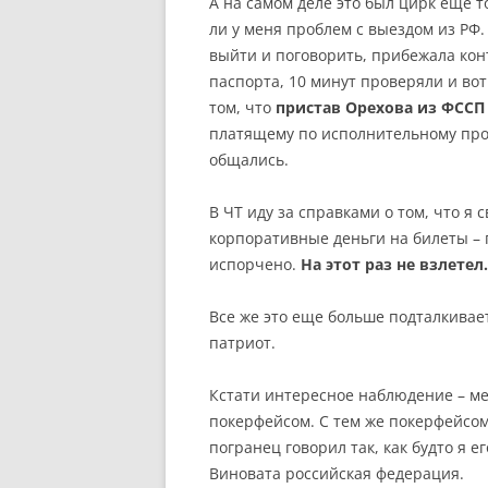
А на самом деле это был цирк еще т
ли у меня проблем с выездом из РФ.
выйти и поговорить, прибежала кон
паспорта, 10 минут проверяли и вот
том, что
пристав Орехова из ФССП
платящему по исполнительному прои
общались.
В ЧТ иду за справками о том, что я 
корпоративные деньги на билеты – 
испорчено.
На этот раз не взлетел.
Все же это еще больше подталкивает
патриот.
Кстати интересное наблюдение – мен
покерфейсом. С тем же покерфейсо
погранец говорил так, как будто я е
Виновата российская федерация.