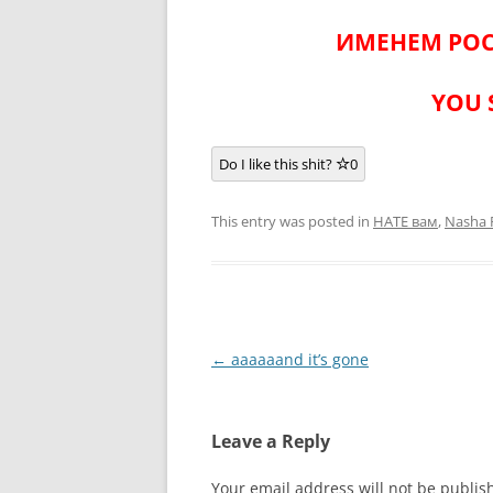
ИМЕНЕМ РОС
YOU 
Do I like this shit?
0
This entry was posted in
HATE вам
,
Nasha
Post
←
aaaaaand it’s gone
navigation
Leave a Reply
Your email address will not be publis