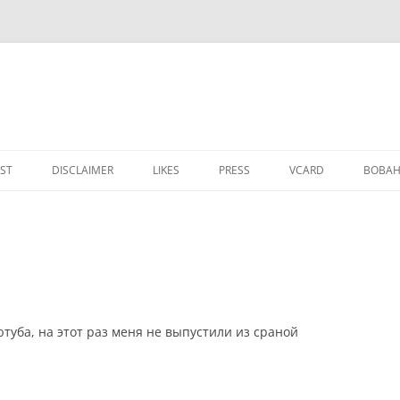
IST
DISCLAIMER
LIKES
PRESS
VCARD
ВОВАН
туба, на этот раз меня не выпустили из сраной