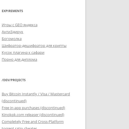
EXPIREMENTS
Игры с GEO яндекса
АнтиЗдирук
Богомолка
Шифратор-дешифратор для крипты
Кусок плагина к сафари
Порно для диплома
/DEV/PROJECTS
Buy Bitcoin Instantly / Visa / Mastercard
(discontinued)
Free in-app purchases (discontinued)
Kinokpk.com releaser (discontinued)
Completely Free and Cross-Platform
torrent ratio cheater