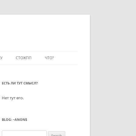
У
СТОЖПП
ЧТО?
ЕСТЬ ЛИ ТУТ СМЫСЛ?
Нет тут его.
BLOG: ~ANON$
Search