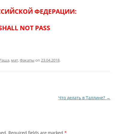
СИЙСКОЙ ФЕДЕРАЦИИ:
SHALL NOT PASS
 Раша
,
мат
,
Факапы
on
23.04.2018
.
Что делать в Таллине?
→
hed.
Required fields are marked
*