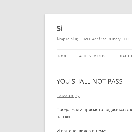
Skip
to
content
Si
$imp1e bl0g++ 0xFF #def !.so I/Onely CEO
HOME
ACHIEVEMENTS
BLACKL
YOU SHALL NOT PASS
Leave a reply
Продолжаем просмотр видосиков с ю
рашки.
И вот оно, видео в тему: