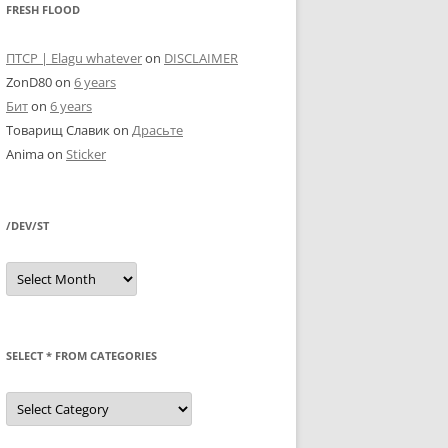
FRESH FLOOD
ПТСР | Elagu whatever
on
DISCLAIMER
ZonD80
on
6 years
Бит
on
6 years
Товарищ Славик
on
Драсьте
Anima
on
Sticker
/DEV/ST
/dev/st
SELECT * FROM CATEGORIES
SELECT
*
FROM
categories