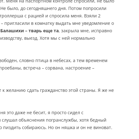
от. Меня на паспортном контроле спросили, не было
 Не было, до сегодняшнего дня. Потом попросили
троллерша с рацией и спросила меня. Взяли 2
 – пригласили в комнатку выдать мне уведомление о
 Балашихи – тварь еще та
, закрыла мне, исправно
зводству, выезд. Хотя мы с ней нормально
свободен, словно птица в небесах, а тем временем
проебаны, встреча – сорвана, настроение –
 к желанию сдать гражданство этой страны. Я же не
я это даже не бесит, я просто сидел с
м слушал объяснения погранслужбы, хотя бедный
го пиздить собираюсь. Но он няшка и он не виноват.