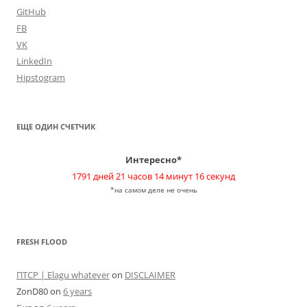
GitHub
FB
VK
LinkedIn
Hipstogram
ЕЩЕ ОДИН СЧЕТЧИК
Интересно*
1791 дней 21 часов 14 минут 16 секунд
*на самом деле не очень
FRESH FLOOD
ПТСР | Elagu whatever
on
DISCLAIMER
ZonD80
on
6 years