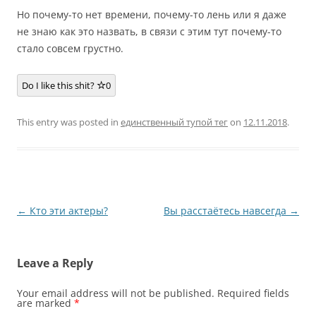
Но почему-то нет времени, почему-то лень или я даже
не знаю как это назвать, в связи с этим тут почему-то
стало совсем грустно.
Do I like this shit?
0
This entry was posted in
единственный тупой тег
on
12.11.2018
.
Post
←
Кто эти актеры?
Вы расстаётесь навсегда
→
navigation
Leave a Reply
Your email address will not be published.
Required fields
are marked
*