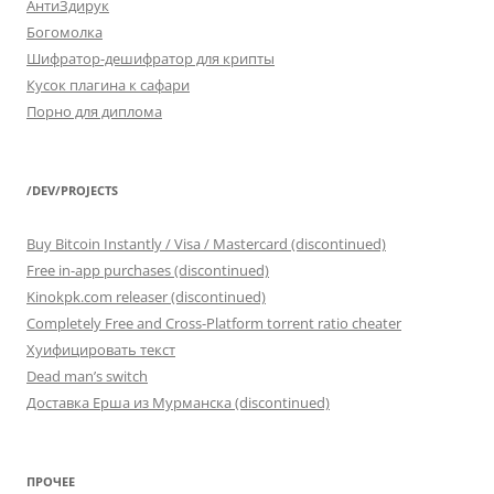
АнтиЗдирук
Богомолка
Шифратор-дешифратор для крипты
Кусок плагина к сафари
Порно для диплома
/DEV/PROJECTS
Buy Bitcoin Instantly / Visa / Mastercard (discontinued)
Free in-app purchases (discontinued)
Kinokpk.com releaser (discontinued)
Completely Free and Cross-Platform torrent ratio cheater
Хуифицировать текст
Dead man’s switch
Доставка Ерша из Мурманска (discontinued)
ПРОЧЕЕ