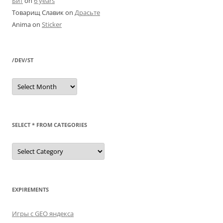
Бит
on
6 years
Товарищ Славик
on
Драсьте
Anima
on
Sticker
/DEV/ST
/dev/st
SELECT * FROM CATEGORIES
SELECT
*
FROM
categories
EXPIREMENTS
Игры с GEO яндекса