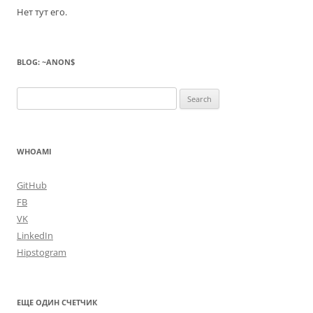
Нет тут его.
BLOG: ~ANON$
Search
for:
WHOAMI
GitHub
FB
VK
LinkedIn
Hipstogram
ЕЩЕ ОДИН СЧЕТЧИК