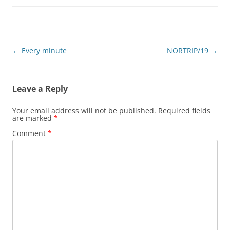
Post
←
Every minute
NORTRIP/19
→
navigation
Leave a Reply
Your email address will not be published.
Required fields
are marked
*
Comment
*