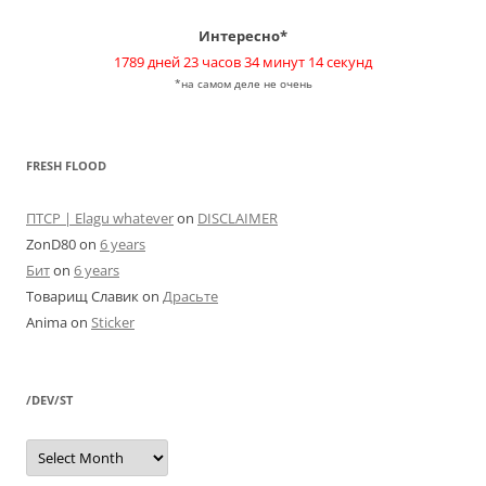
Интересно*
1789 дней 23 часов 34 минут 14 секунд
*на самом деле не очень
FRESH FLOOD
ПТСР | Elagu whatever
on
DISCLAIMER
ZonD80
on
6 years
Бит
on
6 years
Товарищ Славик
on
Драсьте
Anima
on
Sticker
/DEV/ST
/dev/st