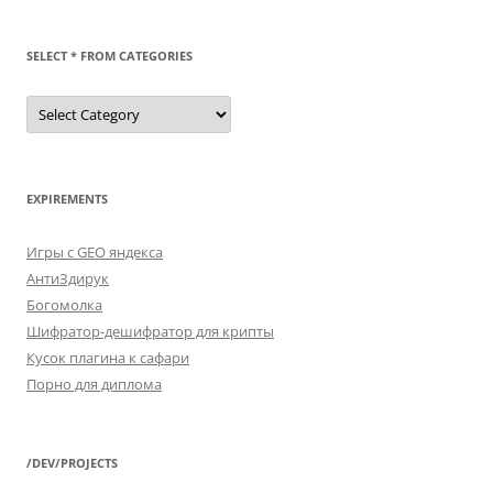
SELECT * FROM CATEGORIES
SELECT
*
FROM
categories
EXPIREMENTS
Игры с GEO яндекса
АнтиЗдирук
Богомолка
Шифратор-дешифратор для крипты
Кусок плагина к сафари
Порно для диплома
/DEV/PROJECTS