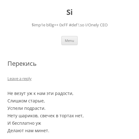
Skip
to
Si
content
$imp1e bl0g++ 0xFF #def !.so I/Onely CEO
Menu
Перекись
Leave a reply
Не везут уж к нам эти радости,
Слишком старые,
Успели подрасти.
Нету шариков, свечек в тортах нет,
И бесплатно уж
Делают нам минет.