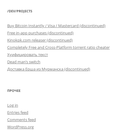
/DEV/PROJECTS
Buy Bitcoin Instantly / Visa / Mastercard (discontinued)
Free in-app purchases (discontinued)
Kinokpk.com releaser (discontinued)
Completely Free and Cross-Platform torrent ratio cheater
Хуифицировать текст
Dead man’s switch
Доставка Ерша из Мурманска (discontinued)
ПРОЧЕЕ
Log in
Entries feed
Comments feed
WordPress.org