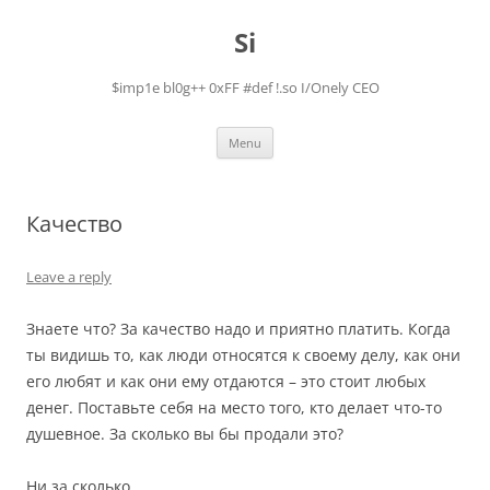
Skip
to
Si
content
$imp1e bl0g++ 0xFF #def !.so I/Onely CEO
Menu
Качество
Leave a reply
Знаете что? За качество надо и приятно платить. Когда
ты видишь то, как люди относятся к своему делу, как они
его любят и как они ему отдаются – это стоит любых
денег. Поставьте себя на место того, кто делает что-то
душевное. За сколько вы бы продали это?
Ни за сколько.