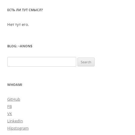
ЕСТЬ ЛИ ТУТ СМЫСЛ?
Нет тут его.
BLOG: ~ANON$
Search
for:
WHOAMI
GitHub
FB
VK
LinkedIn
Hipstogram