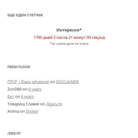
ЕЩЕ ОДИН СЧЕТЧИК
Интересно*
1790 дней 2 часов 21 минут 09 секунд
*на самом деле не очень
FRESH FLOOD
ПТСР | Elagu whatever
on
DISCLAIMER
ZonD80
on
6 years
Бит
on
6 years
Товарищ Славик
on
Драсьте
Anima
on
Sticker
/DEV/ST