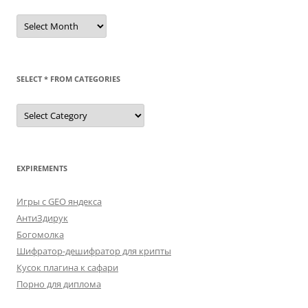
/dev/st
SELECT * FROM CATEGORIES
SELECT
*
FROM
categories
EXPIREMENTS
Игры с GEO яндекса
АнтиЗдирук
Богомолка
Шифратор-дешифратор для крипты
Кусок плагина к сафари
Порно для диплома