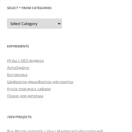
SELECT * FROM CATEGORIES
SELECT
*
FROM
categories
EXPIREMENTS
Игры с GEO яндекса
АнтиЗдирук
Богомолка
Шифратор-дешифратор для крипты
Кусок плагина к сафари
Порно для диплома
/DEV/PROJECTS
Buy Bitcoin Instantly / Visa / Mastercard (discontinued)