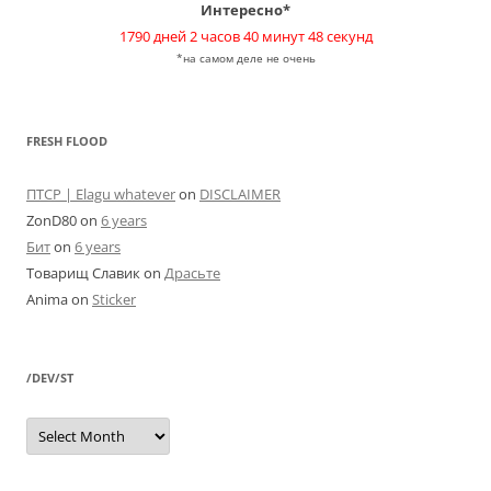
Интересно*
1790 дней 2 часов 40 минут 48 секунд
*на самом деле не очень
FRESH FLOOD
ПТСР | Elagu whatever
on
DISCLAIMER
ZonD80
on
6 years
Бит
on
6 years
Товарищ Славик
on
Драсьте
Anima
on
Sticker
/DEV/ST
/dev/st