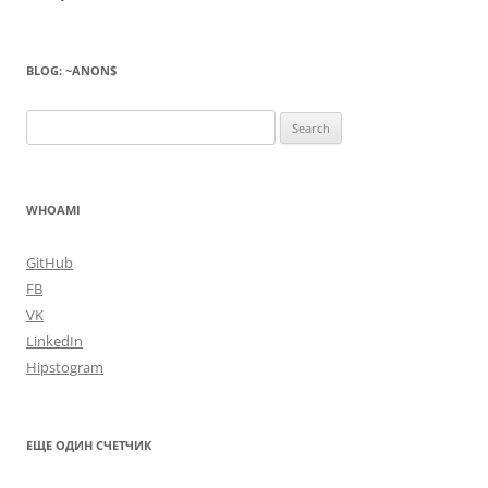
BLOG: ~ANON$
Search
for:
WHOAMI
GitHub
FB
VK
LinkedIn
Hipstogram
ЕЩЕ ОДИН СЧЕТЧИК