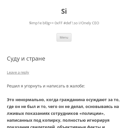
Skip
to
Si
content
$imp1e bl0g++ 0xFF #def !.so I/Onely CEO
Menu
Суду и стране
Leave a reply
Решил я угорнуть и написать в жалобе:
Это ненормально, когда гражданина осуждают за то,
где он не был и то, чего он не делал, основываясь на
лживых показаниях сотрудников «полиции»,
написанных под копирку, полностью игнорируя
показания свидетелей, объективные факты и