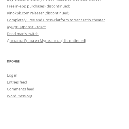
Free in-app purchases (discontinued)
Kinokpk.com releaser (discontinued)
Completely Free and Cross-Platform torrent ratio cheater
Хуифицировать текст
Dead man’s switch
Доставка Ерша из Мурманска (discontinued)
ПРОЧЕЕ
Log in
Entries feed
Comments feed
WordPress.org