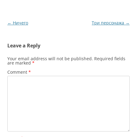
Post
←
Ничего
Три персонажа
→
navigation
Leave a Reply
Your email address will not be published.
Required fields
are marked
*
Comment
*