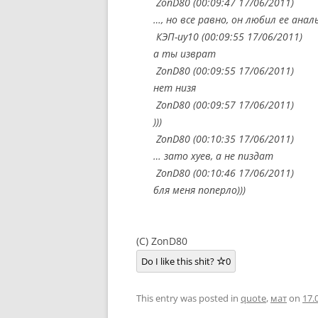
ZonD80 (00:09:47 17/06/2011)
…, но все равно, он любил ее анал
КЭП-иу10 (00:09:55 17/06/2011)
а ты изврат
ZonD80 (00:09:55 17/06/2011)
нет низя
ZonD80 (00:09:57 17/06/2011)
)))
ZonD80 (00:10:35 17/06/2011)
… зато хуев, а не пиздат
ZonD80 (00:10:46 17/06/2011)
бля меня поперло)))
(C) ZonD80
Do I like this shit?
0
This entry was posted in
quote
,
мат
on
17.