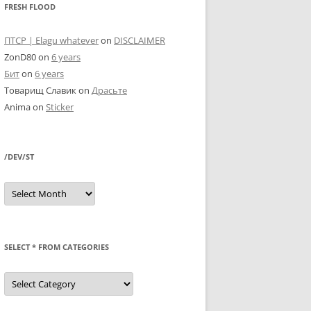
FRESH FLOOD
ПТСР | Elagu whatever
on
DISCLAIMER
ZonD80
on
6 years
Бит
on
6 years
Товарищ Славик
on
Драсьте
Anima
on
Sticker
/DEV/ST
/dev/st
SELECT * FROM CATEGORIES
SELECT
*
FROM
categories