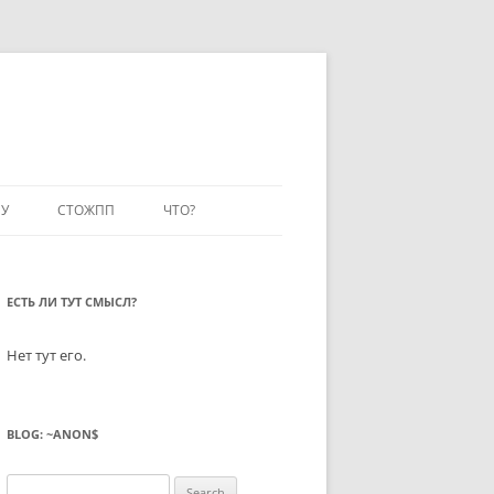
У
СТОЖПП
ЧТО?
ЕСТЬ ЛИ ТУТ СМЫСЛ?
Нет тут его.
BLOG: ~ANON$
Search