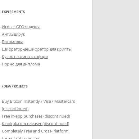
EXPIREMENTS
Игры с GEO яндекса
АнтиЗдирук
Богомолка
Шифратор-дешифратор для крипты
Кусок плагина к сафари
Порно для диплома
/DEV/PROJECTS
Buy Bitcoin Instantly / Visa / Mastercard
(discontinued)
Free in-app purchases (discontinued)
Kinokpk.com releaser (discontinued)
Completely Free and Cross-Platform
torrent ratio cheater