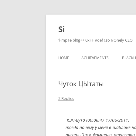
Skip
to
content
Si
$imp1e bl0g++ 0xFF #def !.so I/Onely CEO
HOME
ACHIEVEMENTS
BLACKL
Чуток ЦЫтаты
2 Replies
КЭП-иу10 (00:06:47 17/06/2011)
тогда почему у меня в шаблоне на
писать “имя, фамилию, отчество 