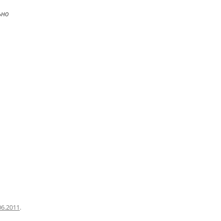
ьно
06.2011
.