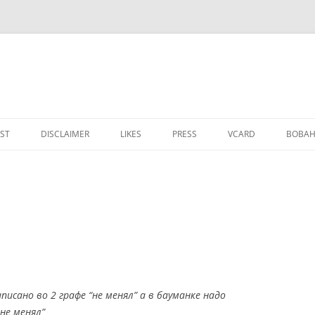
IST
DISCLAIMER
LIKES
PRESS
VCARD
ВОВАН
писано во 2 графе “не менял” а в бауманке надо
не менял”