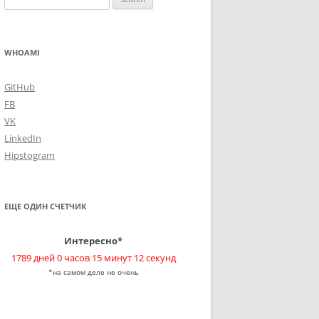
for:
WHOAMI
GitHub
FB
VK
LinkedIn
Hipstogram
ЕЩЕ ОДИН СЧЕТЧИК
Интересно*
1789 дней 0 часов 15 минут 12 секунд
*на самом деле не очень