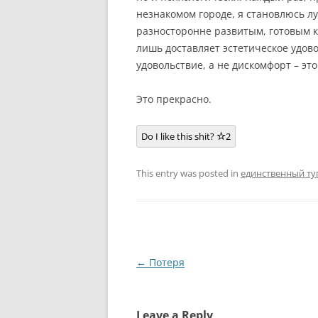
незнакомом городе, я становлюсь л
разносторонне развитым, готовым к
лишь доставляет эстетическое удово
удовольствие, а не дискомфорт – эт
Это прекрасно.
Do I like this shit?
2
This entry was posted in
единственный ту
Post
←
Потеря
navigation
Leave a Reply