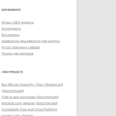
EXPIREMENTS
Игры с GEO яндекса
АнтиЗдирук
Богомолка
Шифратор-дешифратор для крипты
Кусок плагина к сафари
Порно для диплома
/DEV/PROJECTS
Buy Bitcoin Instantly / Visa / Mastercard
(discontinued)
Free in-app purchases (discontinued)
Kinokpk.com releaser (discontinued)
Completely Free and Cross-Platform
torrent ratio cheater