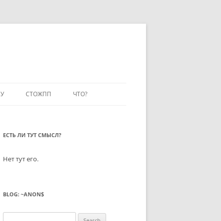
У
СТОЖПП
ЧТО?
ЕСТЬ ЛИ ТУТ СМЫСЛ?
Нет тут его.
BLOG: ~ANON$
Search