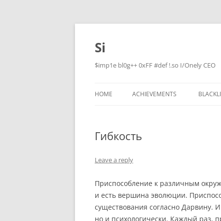
Skip
to
content
Si
$imp1e bl0g++ 0xFF #def !.so I/Onely CEO
HOME
ACHIEVEMENTS
BLACKL
Гибкость
Leave a reply
Приспособление к различным окруж
и есть вершина эволюции. Приспосо
существования согласно Дарвину. И
но и психологически. Каждый раз, п