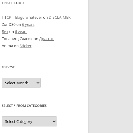
FRESH FLOOD
ПТСР | Elagu whatever
on
DISCLAIMER
ZonD80
on
6 years
Бит
on
6 years
Товарищ Славик
on
Драсьте
Anima
on
Sticker
/DEV/ST
/dev/st
SELECT * FROM CATEGORIES
SELECT
*
FROM
categories