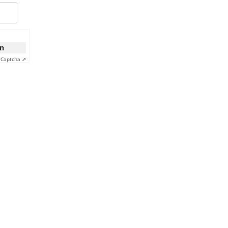
on
y
Captcha ⇗