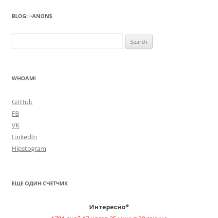
BLOG: ~ANON$
Search
for:
WHOAMI
GitHub
FB
VK
LinkedIn
Hipstogram
ЕЩЕ ОДИН СЧЕТЧИК
Интересно*