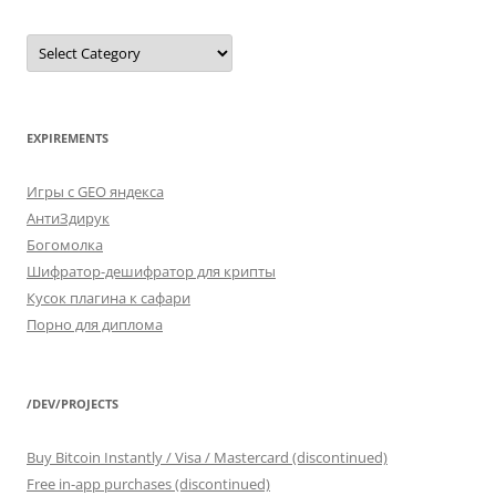
SELECT
*
FROM
categories
EXPIREMENTS
Игры с GEO яндекса
АнтиЗдирук
Богомолка
Шифратор-дешифратор для крипты
Кусок плагина к сафари
Порно для диплома
/DEV/PROJECTS
Buy Bitcoin Instantly / Visa / Mastercard (discontinued)
Free in-app purchases (discontinued)