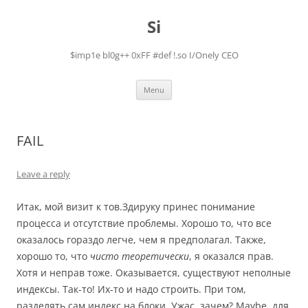
Skip
to
Si
content
$imp1e bl0g++ 0xFF #def !.so I/Onely CEO
Menu
FAIL
Leave a reply
Итак, мой визит к тов.Здируку принес понимание
процесса и отсутствие проблемы. Хорошо то, что все
оказалось гораздо легче, чем я предполагал. Также,
хорошо то, что
чисто теоретически
, я оказался прав.
Хотя и неправ тоже. Оказывается, существуют неполные
индексы. Так-то! Их-то и надо строить. При том,
разделять сам индекс на блоки. Ужас, зачем? Maybe, для