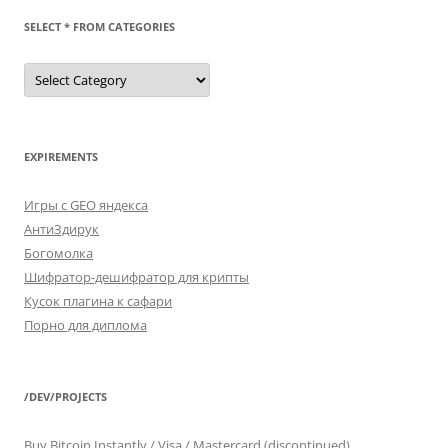
SELECT * FROM CATEGORIES
SELECT
*
FROM
categories
EXPIREMENTS
Игры с GEO яндекса
АнтиЗдирук
Богомолка
Шифратор-дешифратор для крипты
Кусок плагина к сафари
Порно для диплома
/DEV/PROJECTS
Buy Bitcoin Instantly / Visa / Mastercard (discontinued)