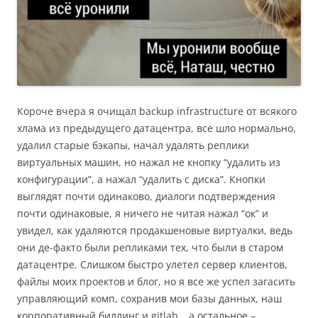
Короче вчера я очищал backup infrastructure от всякого
хлама из предыдущего датацентра, все шло нормально,
удалил старые бэкапы, начал удалять реплики
виртуальных машин, но нажал не кнопку “удалить из
конфигурации”, а нажал “удалить с диска”. Кнопки
выглядят почти одинаково, диалоги подтверждения
почти одинаковые, я ничего не читая нажал “ок” и
увидел, как удаляются продакшеновые виртуалки, ведь
они де-факто были репликами тех, что были в старом
датацентре. Слишком быстро улетел сервер клиентов,
файлы моих проектов и блог, но я все же успел загасить
управляющий комп, сохранив мои базы данных, наш
корпоративный биллинг и gitlab… а остальное –