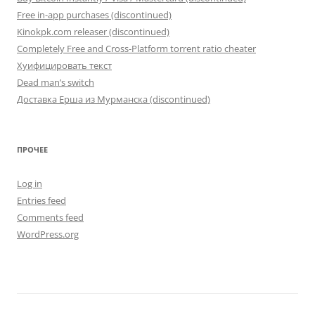
Free in-app purchases (discontinued)
Kinokpk.com releaser (discontinued)
Completely Free and Cross-Platform torrent ratio cheater
Хуифицировать текст
Dead man’s switch
Доставка Ерша из Мурманска (discontinued)
ПРОЧЕЕ
Log in
Entries feed
Comments feed
WordPress.org