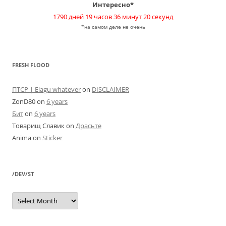
Интересно*
1790 дней 19 часов 36 минут 21 секунд
*на самом деле не очень
FRESH FLOOD
ПТСР | Elagu whatever
on
DISCLAIMER
ZonD80
on
6 years
Бит
on
6 years
Товарищ Славик
on
Драсьте
Anima
on
Sticker
/DEV/ST
/dev/st