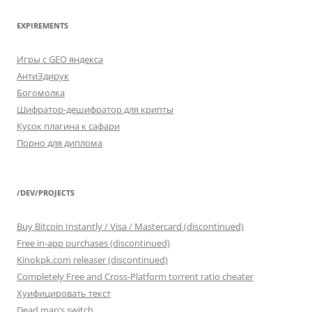
EXPIREMENTS
Игры с GEO яндекса
АнтиЗдирук
Богомолка
Шифратор-дешифратор для крипты
Кусок плагина к сафари
Порно для диплома
/DEV/PROJECTS
Buy Bitcoin Instantly / Visa / Mastercard (discontinued)
Free in-app purchases (discontinued)
Kinokpk.com releaser (discontinued)
Completely Free and Cross-Platform torrent ratio cheater
Хуифицировать текст
Dead man’s switch