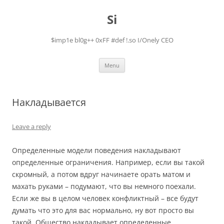
Skip
to
Si
content
$imp1e bl0g++ 0xFF #def !.so I/Onely CEO
Menu
Накладывается
Leave a reply
Определенные модели поведения накладывают
определенные ограничения. Например, если вы такой
скромный, а потом вдруг начинаете орать матом и
махать руками – подумают, что вы немного поехали.
Если же вы в целом человек конфликтный – все будут
думать что это для вас нормально, ну вот просто вы
такой. Общество накладывает определенные