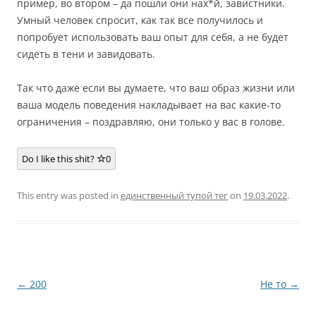
пример, во втором – да пошли они нах*й, завистники.
Умный человек спросит, как так все получилось и
попробует использовать ваш опыт для себя, а не будет
сидеть в тени и завидовать.
Так что даже если вы думаете, что ваш образ жизни или
ваша модель поведения накладывает на вас какие-то
ограничения – поздравляю, они только у вас в голове.
Do I like this shit?
0
This entry was posted in
единственный тупой тег
on
19.03.2022
.
Post
←
200
Не то
→
navigation