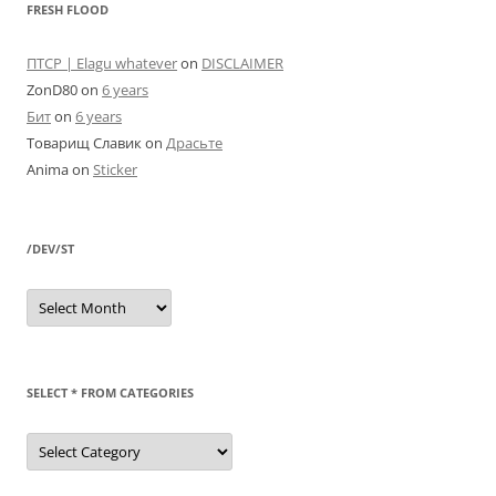
FRESH FLOOD
ПТСР | Elagu whatever
on
DISCLAIMER
ZonD80
on
6 years
Бит
on
6 years
Товарищ Славик
on
Драсьте
Anima
on
Sticker
/DEV/ST
/dev/st
SELECT * FROM CATEGORIES
SELECT
*
FROM
categories