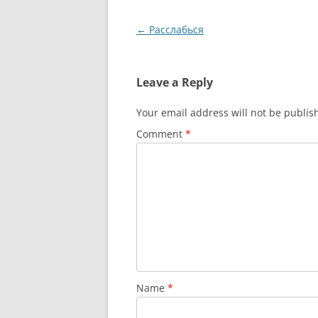
Post
←
Расслабься
navigation
Leave a Reply
Your email address will not be publis
Comment
*
Name
*