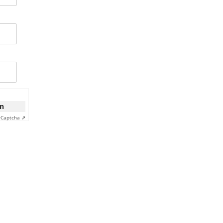
on
y
Captcha ⇗