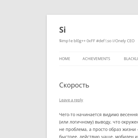
Skip
to
content
Si
$imp1e bl0g++ 0xFF #def !.so I/Onely CEO
HOME
ACHIEVEMENTS
BLACKL
Скорость
Leave a reply
Чего-то начинается видимо весення
(или логичному) выводу, что окруже
не проблема, а просто образ жизни
быстрее, действую чаще, мобилен и