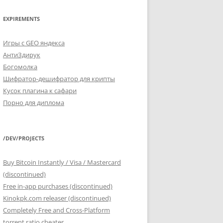
EXPIREMENTS
Игры с GEO яндекса
АнтиЗдирук
Богомолка
Шифратор-дешифратор для крипты
Кусок плагина к сафари
Порно для диплома
/DEV/PROJECTS
Buy Bitcoin Instantly / Visa / Mastercard
(discontinued)
Free in-app purchases (discontinued)
Kinokpk.com releaser (discontinued)
Completely Free and Cross-Platform
torrent ratio cheater