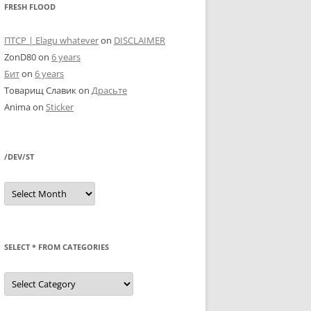
FRESH FLOOD
ПТСР | Elagu whatever
on
DISCLAIMER
ZonD80
on
6 years
Бит
on
6 years
Товарищ Славик
on
Драсьте
Anima
on
Sticker
/DEV/ST
/dev/st
SELECT * FROM CATEGORIES
SELECT
*
FROM
categories