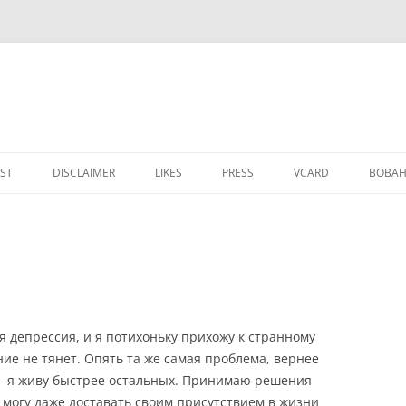
IST
DISCLAIMER
LIKES
PRESS
VCARD
ВОВАН
я депрессия, и я потихоньку прихожу к странному
ние не тянет. Опять та же самая проблема, вернее
 – я живу быстрее остальных. Принимаю решения
 могу даже доставать своим присутствием в жизни