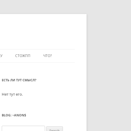
У
СТОЖПП
ЧТО?
ЕСТЬ ЛИ ТУТ СМЫСЛ?
Нет тут его.
BLOG: ~ANON$
Search