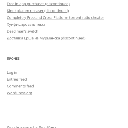
Free in-app purchases (discontinued)
Kinokpk.com releaser (discontinued)
Completely Free and Cross-Platform torrent ratio cheater
Хуифицировать текст
Dead man’s switch
Доставка Ерша из Мурманска (discontinued)
ПРОЧЕЕ
Log in
Entries feed
Comments feed
WordPress.org
Proudly powered by WordPress