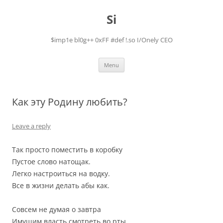
Skip
to
Si
content
$imp1e bl0g++ 0xFF #def !.so I/Onely CEO
Menu
Как эту Родину любить?
Leave a reply
Так просто поместить в коробку
Пустое слово натощак.
Легко настроиться на водку.
Все в жизни делать абы как.
Совсем не думая о завтра
Имущим власть смотреть во рты.