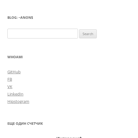
BLOG: ~ANON$
Search
for:
WHOAMI
GitHub
FB
VK
LinkedIn
Hipstogram
ЕЩЕ ОДИН СЧЕТЧИК