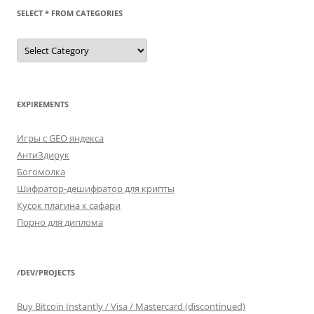
SELECT * FROM CATEGORIES
SELECT
*
FROM
categories
EXPIREMENTS
Игры с GEO яндекса
АнтиЗдирук
Богомолка
Шифратор-дешифратор для крипты
Кусок плагина к сафари
Порно для диплома
/DEV/PROJECTS
Buy Bitcoin Instantly / Visa / Mastercard (discontinued)