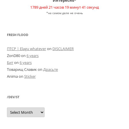
Интересно*
1789 дней 21 часов 19 минут 41 секунд
*на самом деле не очень
FRESH FLOOD
ПТСР | Elagu whatever
on
DISCLAIMER
ZonD80
on
6 years
Бит
on
6 years
Товарищ Славик
on
Драсьте
Anima
on
Sticker
/DEV/ST
/dev/st