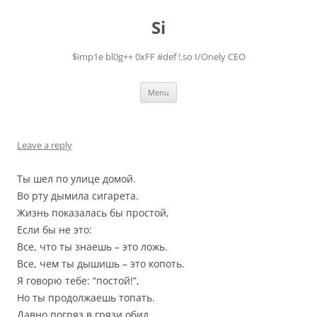
Skip
to
Si
content
$imp1e bl0g++ 0xFF #def !.so I/Onely CEO
Menu
Leave a reply
Ты шел по улице домой.
Во рту дымила сигарета.
Жизнь показалась бы простой,
Если бы не это:
Все, что ты знаешь – это ложь.
Все, чем ты дышишь – это копоть.
Я говорю тебе: “постой!”,
Но ты продолжаешь топать.
Давно погряз в грязи обид.