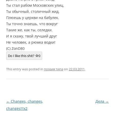
Ты стал рабом Московских улиц.
Ты обычный, столичный жид.
Плюешь у церкви на бабулек.
Ты точно знаешь, что вокруг
Такие же, как ты, селедки.
И я скажу, твой лучший друг
Не человек, а рюмка водки!
(C) ZonD80
Do I like this shit?
0
This entry was posted in
поэзия типа
on
22.03.2011
.
Post
←
Changes, changes,
Дела
→
navigation
changes!!!x2