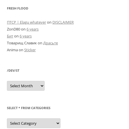
FRESH FLOOD
ПТСР | Elagu whatever
on
DISCLAIMER
ZonD80
on
6 years
Бит
on
6 years
Товарищ Славик
on
Драсьте
Anima
on
Sticker
/DEV/ST
/dev/st
SELECT * FROM CATEGORIES
SELECT
*
FROM