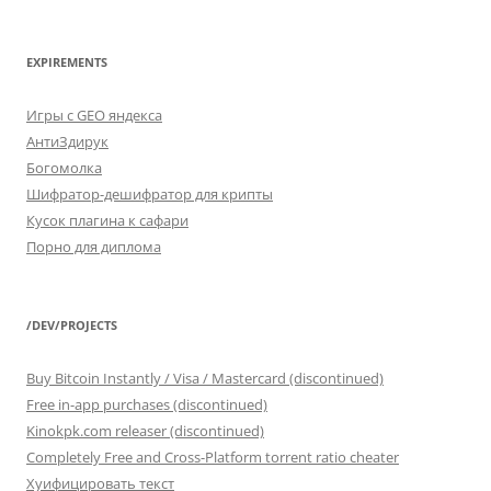
categories
EXPIREMENTS
Игры с GEO яндекса
АнтиЗдирук
Богомолка
Шифратор-дешифратор для крипты
Кусок плагина к сафари
Порно для диплома
/DEV/PROJECTS
Buy Bitcoin Instantly / Visa / Mastercard (discontinued)
Free in-app purchases (discontinued)
Kinokpk.com releaser (discontinued)
Completely Free and Cross-Platform torrent ratio cheater
Хуифицировать текст