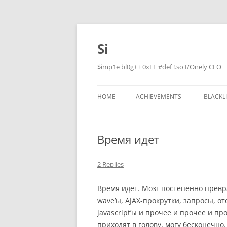
Skip
to
content
Si
$imp1e bl0g++ 0xFF #def !.so I/Onely CEO
HOME
ACHIEVEMENTS
BLACKL
Время идет
2 Replies
Время идет. Мозг постепенно превр
wave’ы, AJAX-прокрутки, запросы, от
javascript’ы и прочее и прочее и пр
приходят в голову, могу бесконечно