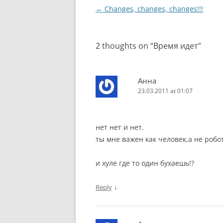
Post
←
Changes, changes, changes!!!
navigation
2 thoughts on “
Время идет
”
Анна
23.03.2011 at 01:07
нет нет и нет.
ты мне важен как человек,а не робот
и хуле где то один бухаешь!?
↓
Reply