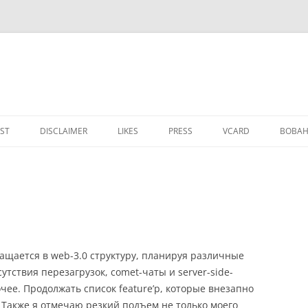
IST
DISCLAIMER
LIKES
PRESS
VCARD
ВОВАН
ащается в web-3.0 структуру, планируя различные
сутствия перезагрузок, comet-чаты и server-side-
очее. Продолжать список feature’р, которые внезапно
. Также я отмечаю резкий подъем не только моего