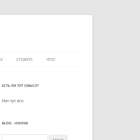
У
СТОЖПП
ЧТО?
ЕСТЬ ЛИ ТУТ СМЫСЛ?
Нет тут его.
BLOG: ~ANON$
Search