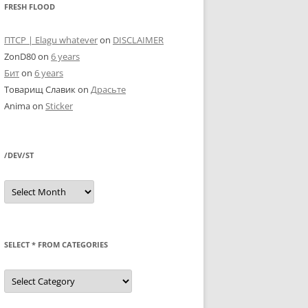
FRESH FLOOD
ПТСР | Elagu whatever
on
DISCLAIMER
ZonD80
on
6 years
Бит
on
6 years
Товарищ Славик
on
Драсьте
Anima
on
Sticker
/DEV/ST
/dev/st
SELECT * FROM CATEGORIES
SELECT
*
FROM
categories