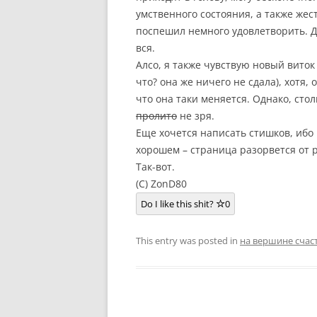
умственного состояния, а также жес
поспешил немного удовлетворить. Ду
вся.
Алсо, я также чувствую новый виток
что? она же ничего не сдала), хотя, 
что она таки меняется. Однако, сто
пролито
не зря.
Еще хочется написать стишков, ибо в
хорошем – страница разорвется от 
Так-вот.
(C) ZonD80
Do I like this shit?
0
This entry was posted in
на вершине счас