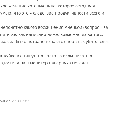
ткое желание хотения пива, которое сегодня я
маю, что это – следствие продуктивности всего и
 непонятно какого восхищения Анечкой (вопрос – за
опять же, как написано ниже, возможно из-за того,
лько сил было потрачено, клеток нервных убито,
слез
 жуйке их пишут, но.. чего-то влом писать о
радости, а ваш монитор наверняка потечет.
тья
on
22.03.2011
.