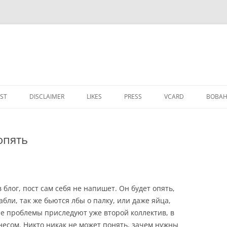
IST
DISCLAIMER
LIKES
PRESS
VCARD
ВОВАН
 опять
 блог, пост сам себя не напишет. Он будет опять,
абли, так же бьются лбы о палку, или даже яйца,
ие проблемы приследуют уже второй коллектив, в
есом. Никто никак не может понять, зачем нужны