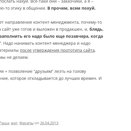
ослать нахуй. Все-таки они – заказчики, а я –
ую-то этику в общении.
В прочем, всем похуй.
дает направление контент-менеджмента, почему-то
 сайт уже готов и выложен в продакшен, и,
блядь,
 “заполнить его надо было еще позавчера, когда
”
. Надо нанимать контент-менеджера и надо
материалы
после утверждения прототипа сайта
,
 мы не делаем.
ия + позволение “друзьям” лезть на голову
ие, которое откладывается до лучших времен. И
 Раша
,
мат
,
Факапы
on
26.04.2013
.