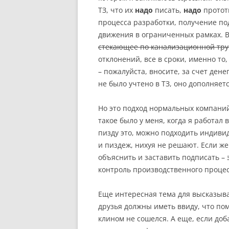
ТЗ, что их
надо
писать,
надо
протот
процесса разработки, получение по
движения в ограниченных рамках. В 
стекающее по канализационной тру
отклонений, все в сроки, именно то,
– пожалуйста, вносите, за счет дене
не было учтено в ТЗ, оно дополняет
Но это подход нормальных компаний
такое было у меня, когда я работал в 
пизду это, можно подходить индивид
и пиздеж, нихуя не решают. Если же
объяснить и заставить подписать – э
контроль производственного проце
Еще интересная тема для высказыв
друзья должны иметь ввиду, что пом
клином не сошелся. А еще, если доб