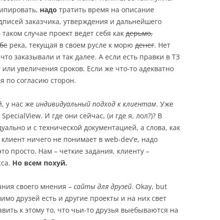
ипировать,
надо
тратить время на описание
дписей заказчика, утверждения и дальнейшего
таком случае проект ведет себя как
дерьмо,
бе
река, текущая в своем русле к морю
денег
. Нет
 что заказывали и так далее. А если есть правки в ТЗ
г или увеличения сроков. Если же что-то адекватно
ся по согласию сторон.
, у нас же
индивидуальный подход к клиентам
. Уже
SpecialView. И где они сейчас, (и где я, лол?)? В
уально и с технической документацией, а слова, как
 клиент ничего не понимает в web-dev’е, надо
то просто. Нам – четкие задания, клиенту –
сса.
Но всем похуй.
ания своего мнения –
сайты для друзей
. Okay, but
имо друзей есть и другие проекты и на них свет
авить к этому то, что чьи-то друзья выебываются на