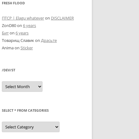
FRESH FLOOD
ПТСР | Elagu whatever
on
DISCLAIMER
ZonD80
on
6 years
Бит
on
6 years
Товарищ Славик
on
Драсьте
Anima
on
Sticker
/DEV/ST
/dev/st
SELECT * FROM CATEGORIES
SELECT
*
FROM
categories