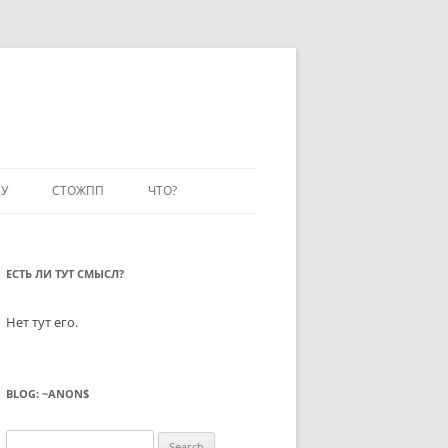
У
СТОЖПП
ЧТО?
ЕСТЬ ЛИ ТУТ СМЫСЛ?
Нет тут его.
BLOG: ~ANON$
Search