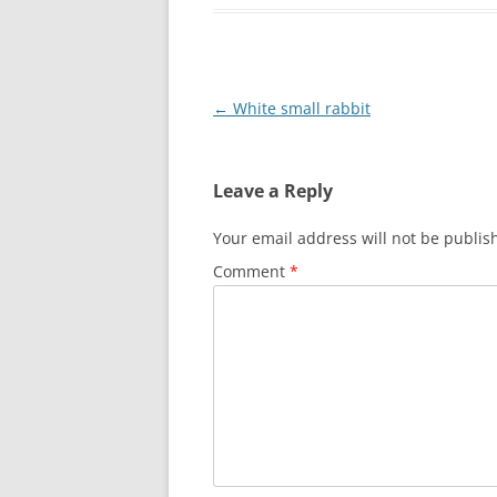
Post
←
White small rabbit
navigation
Leave a Reply
Your email address will not be publis
Comment
*