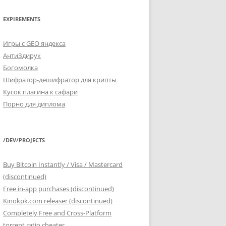
EXPIREMENTS
Игры с GEO яндекса
АнтиЗдирук
Богомолка
Шифратор-дешифратор для крипты
Кусок плагина к сафари
Порно для диплома
/DEV/PROJECTS
Buy Bitcoin Instantly / Visa / Mastercard
(discontinued)
Free in-app purchases (discontinued)
Kinokpk.com releaser (discontinued)
Completely Free and Cross-Platform
torrent ratio cheater