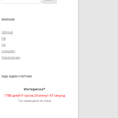
for:
WHOAMI
GitHub
FB
VK
LinkedIn
Hipstogram
ЕЩЕ ОДИН СЧЕТЧИК
Интересно*
1788 дней 9 часов 24 минут 48 секунд
*на самом деле не очень