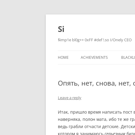
Skip
to
content
Si
$imp1e bl0g++ 0xFF #def !.so I/Onely CEO
HOME
ACHIEVEMENTS
BLACKL
Опять, нет, снова, нет,
Leave a reply
Итак, пришло время написать пост в
наверняка, полон мата, ибо те же гр
ведь грабли отчасти детские. Детск
котором я занимаюсь
серьезным
бизн