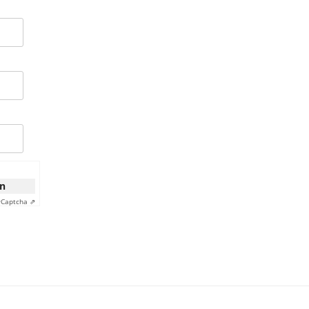
on
y
Captcha ⇗