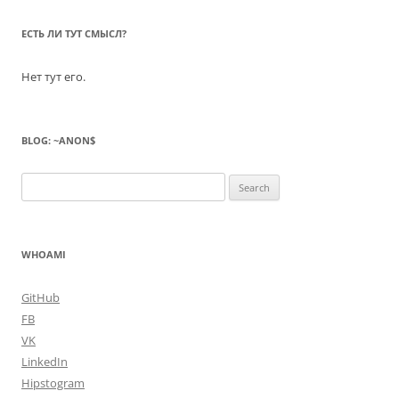
ЕСТЬ ЛИ ТУТ СМЫСЛ?
Нет тут его.
BLOG: ~ANON$
Search
for:
WHOAMI
GitHub
FB
VK
LinkedIn
Hipstogram