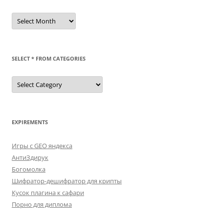
/dev/st
SELECT * FROM CATEGORIES
SELECT
*
FROM
categories
EXPIREMENTS
Игры с GEO яндекса
АнтиЗдирук
Богомолка
Шифратор-дешифратор для крипты
Кусок плагина к сафари
Порно для диплома