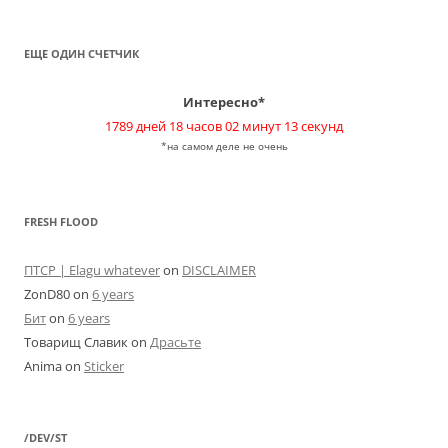
ЕЩЕ ОДИН СЧЕТЧИК
Интересно*
1789 дней 18 часов 02 минут 13 секунд
*на самом деле не очень
FRESH FLOOD
ПТСР | Elagu whatever
on
DISCLAIMER
ZonD80
on
6 years
Бит
on
6 years
Товарищ Славик
on
Драсьте
Anima
on
Sticker
/DEV/ST