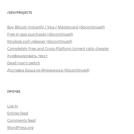
/DEV/PROJECTS
Buy Bitcoin Instantly / Visa / Mastercard (discontinued)
Free in-app purchases (discontinued)
Kinokpk.com releaser (discontinued)
Completely Free and Cross-Platform torrent ratio cheater
Хуифицировать текст
Dead man’s switch
Доставка Ерша из Мурманска (discontinued)
ПРОЧЕЕ
Log in
Entries feed
Comments feed
WordPress.org