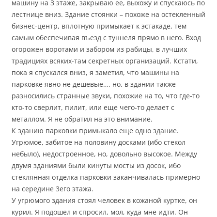
машину на 3 этаже, закрываю ее, выхожу и спускаюсь по
лестнице вниз. Здание стоянки – похоже на остекленный
бизнес-центр, вплотную примыкает к эстакаде, тем
самым обеспечивая въезд с туннеля прямо в него. Вход
огорожен воротами и забором из рабицы, в лучших
традициях всяких-там секретных организаций. Кстати,
пока я спускался вниз, я заметил, что машины на
парковке явно не дешевые…. но, в здании также
разносились странные звуки, похожие на то, что где-то
кто-то сверлит, пилит, или еще чего-то делает с
металлом. Я не обратил на это внимание.
К зданию парковки примыкало еще одно здание.
Угрюмое, забитое на половину досками (ибо стекол
небыло), недостроенное, но, довольно высокое. Между
двумя зданиями были кинуты мосты из досок, ибо
стеклянная отделка парковки заканчивалась примерно
на середине 3его этажа.
У угрюмого здания стоял человек в кожаной куртке, он
курил. Я подошел и спросил, мол, куда мне идти. Он