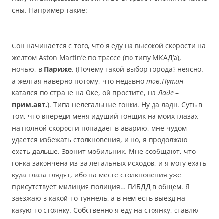
сны. Например такие:
Сон начинается с того, что я еду на высокой скорости на
желтом Aston Martin’е по трассе (по типу МКАД’а),
ночью, в
Париже
. (Почему такой выбор города? неясно.
а желтая наверно потому, что недавно
тов.Путин
катался по стране на
Оке
, ой простите, на
Ладе
–
прим.авт.
). Типа нелегальные гонки. Ну да ладн. Суть в
том, что впереди меня идущий гонщик на моих глазах
на полной скорости попадает в аварию, мне чудом
удается избежать столкновения, и но, я продолжаю
ехать дальше. Звонит мобильник. Мне сообщают, что
гонка закончена из-за летальных исходов, и я могу ехать
куда глаза глядят, ибо на месте столкновения уже
присутствует
милиция полиция…
ГИБДД в общем. Я
заезжаю в какой-то туннель, а в нем есть выезд на
какую-то стоянку. Собственно я еду на стоянку, ставлю