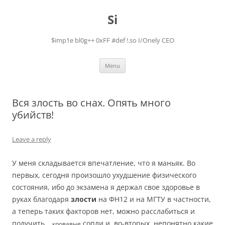
Skip
to
Si
content
$imp1e bl0g++ 0xFF #def !.so I/Onely CEO
Menu
Вся злость во снах. Опять много
убийств!
Leave a reply
У меня складывается впечатление, что я маньяк. Во
первых, сегодня произошло ухудшение физического
состояния, ибо до экзамена я держал свое здоровье в
руках благодаря
злости
на ФН12 и на МГТУ в частности,
а теперь таких факторов нет, можно расслабиться и
получить….
сопли и, во-вторых, непонятно какие
кровавые