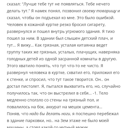
сказал: “Лучше тебе тут не появляться. Тебе нечего
делать тут.” Я намек понял, позвонил
своему товарищу
и
сказал, чтобы он подъехал ко мне. Это было ошибкой.
Человек в кожаной куртке резко бросил сигарету,
развернулся и пошел внутрь угрюмого здания. Я тихо
пошел за ним. В здании был слышен детский плач, и
тут… Я вижу… Как грязная, усталая китаянка ведет
группу таких же грязных, усталых, плачущих, наверняка
голодных детей из одной засранной комнаты в другую.
Этого хватило понять, что тут что-то не чисто. Я
развернул человека в куртке, схватил его, приложил его
к стенке, и спросил, что тут такое творится. Он.. он
достал пистолет. Я, пытался выхватить его, но, случайно
получилось так, что он выстрелил в себя… -1. Тело
медленно сползло со стены на грязный пол, и
повалилось на бок, аккурат на мешок цемента…
Поняв, что
надо бы делать ноги
, я поспешно перебежал
в здание парковки, но.. на 3ем этаже не было моей
машины, а стоял какой-то мутный мужик.