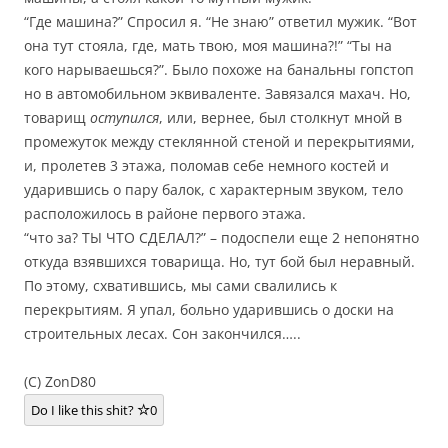
“Где машина?” Спросил я. “Не знаю” ответил мужик. “Вот
она тут стояла, где, мать твою, моя машина?!” “Ты на
кого нарываешься?”. Было похоже на банальны гопстоп
но в автомобильном эквиваленте. Завязался махач. Но,
товарищ
оступился
, или, вернее, был столкнут мной в
промежуток между стеклянной стеной и перекрытиями,
и, пролетев 3 этажа, поломав себе немного костей и
ударившись о пару балок, с характерным звуком, тело
расположилось в районе первого этажа.
“что за? ТЫ ЧТО СДЕЛАЛ?” – подоспели еще 2 непонятно
откуда взявшихся товарища. Но, тут бой был неравный.
По этому, схватившись, мы сами свалились к
перекрытиям. Я упал, больно ударившись о доски на
строительных лесах. Сон закончился…..
(C) ZonD80
Do I like this shit?
0