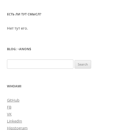
ЕСТЬ ЛИ ТУТ СМЫСЛ?
Нет тут его.
BLOG: ~ANON$
Search
for:
WHOAMI
GitHub
FB
VK
LinkedIn
Hipstogram