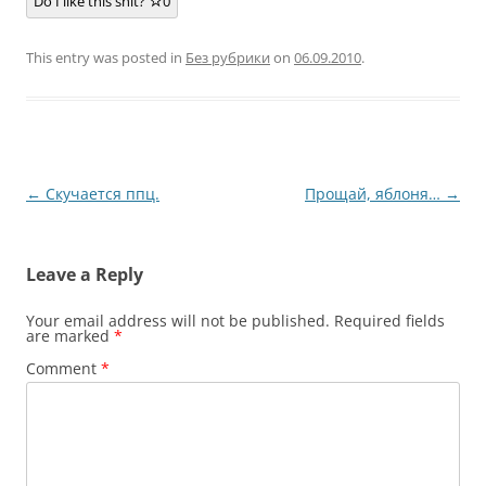
Do I like this shit?
0
This entry was posted in
Без рубрики
on
06.09.2010
.
Post
←
Скучается ппц.
Прощай, яблоня…
→
navigation
Leave a Reply
Your email address will not be published.
Required fields
are marked
*
Comment
*