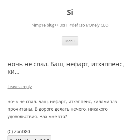
Skip
to
Si
content
$imp1e bl0g++ 0xFF #def !.so I/Onely CEO
Menu
ночь не спал. Баш, нефарт, итхэппенс,
ки…
Leave a reply
ночь не спал. Баш, нефарт, итхэппенс, киллмиплз
прочитаны. В дороге делать нечего, никакого
удовольствия. Нах мне это?
(C) ZonD80