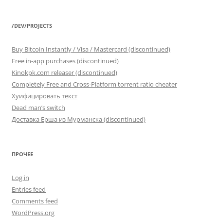
/DEV/PROJECTS
Buy Bitcoin Instantly / Visa / Mastercard (discontinued)
Free in-app purchases (discontinued)
Kinokpk.com releaser (discontinued)
Completely Free and Cross-Platform torrent ratio cheater
Хуифицировать текст
Dead man’s switch
Доставка Ерша из Мурманска (discontinued)
ПРОЧЕЕ
Log in
Entries feed
Comments feed
WordPress.org