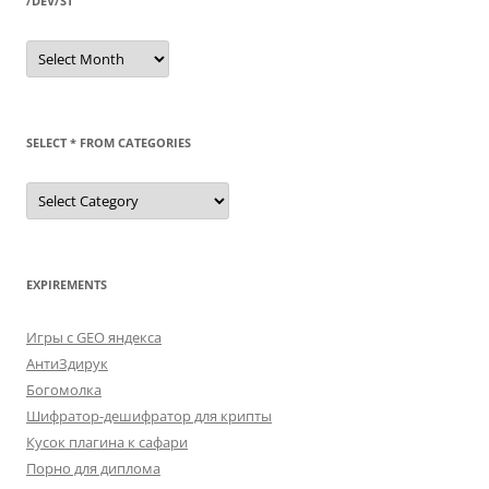
/DEV/ST
/dev/st
SELECT * FROM CATEGORIES
SELECT
*
FROM
categories
EXPIREMENTS
Игры с GEO яндекса
АнтиЗдирук
Богомолка
Шифратор-дешифратор для крипты
Кусок плагина к сафари
Порно для диплома