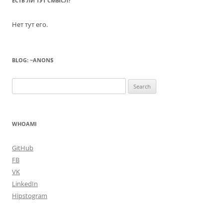
ЕСТЬ ЛИ ТУТ СМЫСЛ?
Нет тут его.
BLOG: ~ANON$
Search
for:
WHOAMI
GitHub
FB
VK
LinkedIn
Hipstogram