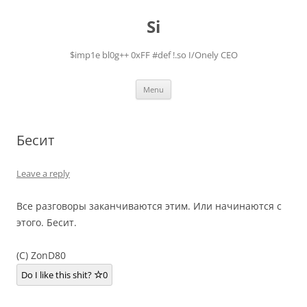
Skip
to
Si
content
$imp1e bl0g++ 0xFF #def !.so I/Onely CEO
Menu
Бесит
Leave a reply
Все разговоры заканчиваются этим. Или начинаются с
этого. Бесит.
(C) ZonD80
Do I like this shit?
0