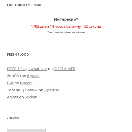
ЕЩЕ ОДИН СЧЕТЧИК
Интересно*
1792 дней 14 часов 02 минут 02 секунд
*на самом деле не очень
FRESH FLOOD
ПТСР | Elagu whatever
on
DISCLAIMER
ZonD80
on
6 years
Бит
on
6 years
Товарищ Славик
on
Драсьте
Anima
on
Sticker
/DEV/ST
/dev/st