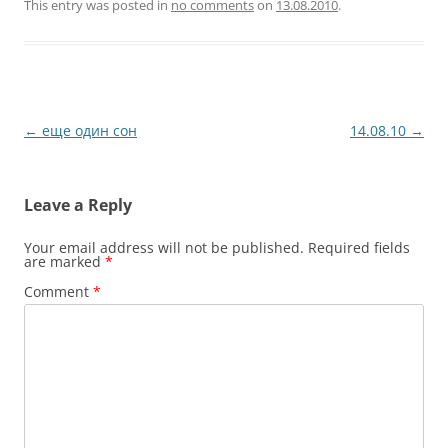
This entry was posted in
no comments
on
13.08.2010
.
Post
←
еще один сон
14.08.10
→
navigation
Leave a Reply
Your email address will not be published.
Required fields
are marked
*
Comment
*