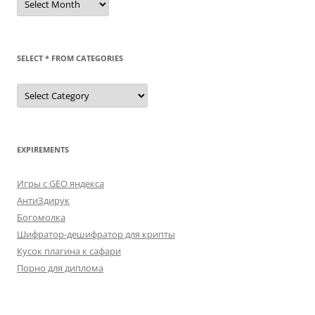
SELECT * FROM CATEGORIES
SELECT
*
FROM
categories
EXPIREMENTS
Игры с GEO яндекса
АнтиЗдирук
Богомолка
Шифратор-дешифратор для крипты
Кусок плагина к сафари
Порно для диплома