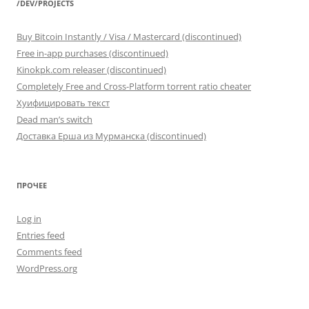
/DEV/PROJECTS
Buy Bitcoin Instantly / Visa / Mastercard (discontinued)
Free in-app purchases (discontinued)
Kinokpk.com releaser (discontinued)
Completely Free and Cross-Platform torrent ratio cheater
Хуифицировать текст
Dead man’s switch
Доставка Ерша из Мурманска (discontinued)
ПРОЧЕЕ
Log in
Entries feed
Comments feed
WordPress.org