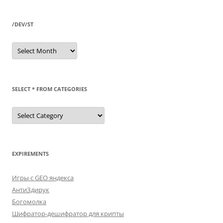
/DEV/ST
/dev/st
SELECT * FROM CATEGORIES
SELECT
*
FROM
categories
EXPIREMENTS
Игры с GEO яндекса
АнтиЗдирук
Богомолка
Шифратор-дешифратор для крипты