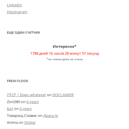
LinkedIn
Hipstogram
ЕЩЕ ОДИН СЧЕТЧИК
Интересно*
1788 дней 16 часов 28 минут 57 секунд
*на самом деле не очень
FRESH FLOOD
ПТСР | Elagu whatever
on
DISCLAIMER
ZonD80
on
6 years
Бит
on
6 years
Товарищ Славик
on
Драсьте
Anima
on
Sticker