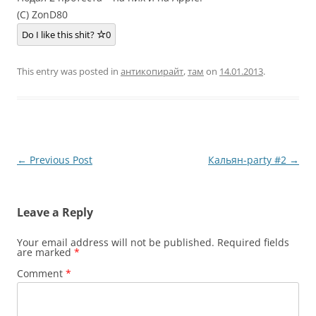
(C) ZonD80
Do I like this shit?
0
This entry was posted in
антикопирайт
,
там
on
14.01.2013
.
Post
←
Previous Post
Кальян-party #2
→
navigation
Leave a Reply
Your email address will not be published.
Required fields
are marked
*
Comment
*