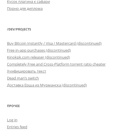
Кусок плагина к сафари
Порно для диплома
/DEV/PROJECTS
Buy Bitcoin Instantly / Visa / Mastercard (discontinued)
Free in-app purchases (discontinued)
Kinokpk.com releaser (discontinued)
Completely Free and Cross-Platform torrent ratio cheater
Хуифицировать текст
Dead man’s switch
Доставка Ерша из Мурманска (discontinued)
ПРОЧЕЕ
Log in
Entries feed