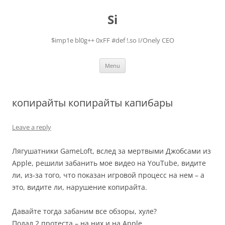
Skip
to
Si
content
$imp1e bl0g++ 0xFF #def !.so I/Onely CEO
Menu
копирайты копирайты капибары
Leave a reply
Лягушатники GameLoft, вслед за мертвыми Джобсами из
Apple, решили забанить мое видео на YouTube, видите
ли, из-за того, что показан игровой процесс на нем – а
это, видите ли, нарушение копирайта.
Давайте тогда забаним все обзоры, хуле?
Подал 2 протеста – на них и на Apple.