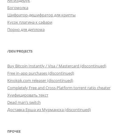
АнтиЗдирук
Богомолка
Шифратор-дешифратор для крипты
Кусок плагина к сафари
Порно для диплома
/DEV/PROJECTS
Buy Bitcoin Instantly / Visa / Mastercard (discontinued)
Free in-app purchases (discontinued)
Kinokpk.com releaser (discontinued)
Completely Free and Cross-Platform torrent ratio cheater
Хуифицировать текст
Dead man’s switch
Доставка Ерша из Мурманска (discontinued)
ПРОЧЕЕ