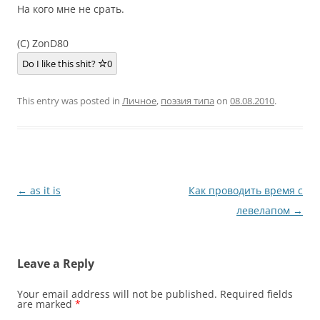
На кого мне не срать.
(C) ZonD80
Do I like this shit?
0
This entry was posted in
Личное
,
поэзия типа
on
08.08.2010
.
Post
←
as it is
Как проводить время с
navigation
левелапом
→
Leave a Reply
Your email address will not be published.
Required fields
are marked
*