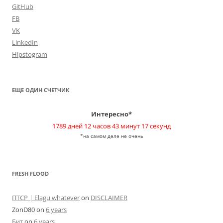
GitHub
FB
VK
LinkedIn
Hipstogram
ЕЩЕ ОДИН СЧЕТЧИК
Интересно*
1789 дней 12 часов 43 минут 17 секунд
*на самом деле не очень
FRESH FLOOD
ПТСР | Elagu whatever
on
DISCLAIMER
ZonD80
on
6 years
Бит
on
6 years