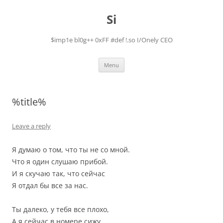
Skip
to
Si
content
$imp1e bl0g++ 0xFF #def !.so I/Onely CEO
Menu
%title%
Leave a reply
Я думаю о том, что ты не со мной.
Что я один слушаю прибой.
И я скучаю так, что сейчас
Я отдал бы все за нас.
Ты далеко, у тебя все плохо,
А я сейчас в номере сижу.