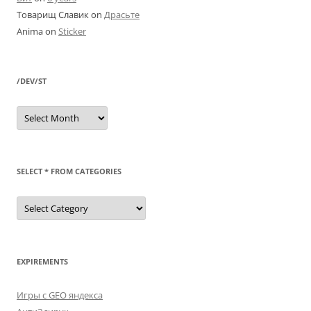
Товарищ Славик
on
Драсьте
Anima
on
Sticker
/DEV/ST
/dev/st
SELECT * FROM CATEGORIES
SELECT
*
FROM
categories
EXPIREMENTS
Игры с GEO яндекса