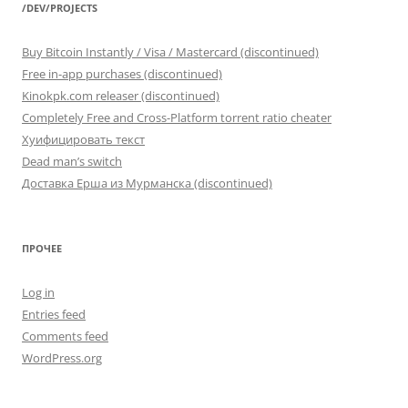
/DEV/PROJECTS
Buy Bitcoin Instantly / Visa / Mastercard (discontinued)
Free in-app purchases (discontinued)
Kinokpk.com releaser (discontinued)
Completely Free and Cross-Platform torrent ratio cheater
Хуифицировать текст
Dead man’s switch
Доставка Ерша из Мурманска (discontinued)
ПРОЧЕЕ
Log in
Entries feed
Comments feed
WordPress.org