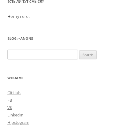
ЕСТЬ ЛИ ТУТ СМЫСЛ?
Нет тут его.
BLOG: ~ANON$
Search
for:
WHOAMI
GitHub
FB
VK
LinkedIn
Hipstogram