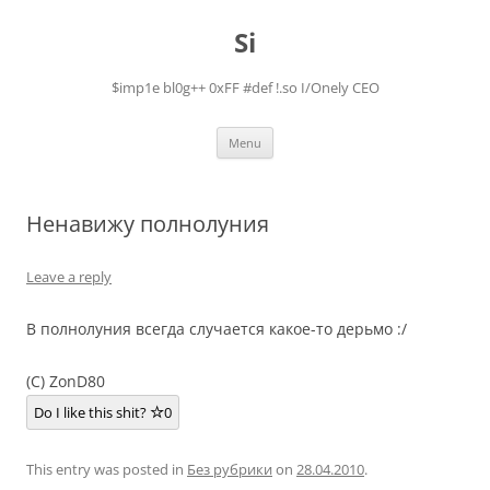
Skip
to
Si
content
$imp1e bl0g++ 0xFF #def !.so I/Onely CEO
Menu
Ненавижу полнолуния
Leave a reply
В полнолуния всегда случается какое-то дерьмо :/
(C) ZonD80
Do I like this shit?
0
This entry was posted in
Без рубрики
on
28.04.2010
.