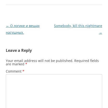
Post
←
О логике и вещах
Somebody, kill this nightmare
navigation
насущных.
→
Leave a Reply
Your email address will not be published.
Required fields
are marked
*
Comment
*