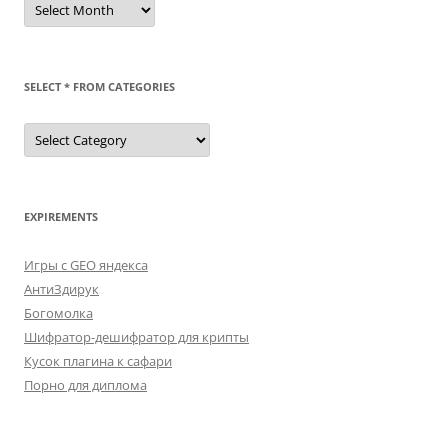
SELECT * FROM CATEGORIES
SELECT
*
FROM
categories
EXPIREMENTS
Игры с GEO яндекса
АнтиЗдирук
Богомолка
Шифратор-дешифратор для крипты
Кусок плагина к сафари
Порно для диплома