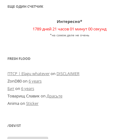
ЕЩЕ ОДИН СЧЕТЧИК
Интересно*
1789 дней 21 часов 01 минут 00 секунд
*на самом деле не очень
FRESH FLOOD
ПТСР | Elagu whatever
on
DISCLAIMER
ZonD80
on
6 years
Бит
on
6 years
Товарищ Славик
on
Драсьте
Anima
on
Sticker
/DEV/ST
/dev/st