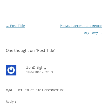
Post
←
Post Title
Размышления на именно
navigation
эту тему
→
One thought on “
Post Title
”
ZonD Eighty
18.04.2010 at 22:53
мда…. нетнетнет, это невозможно!
↓
Reply