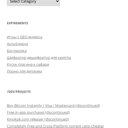
*
FROM
categories
EXPIREMENTS
Игры с GEO яндекса
АнтиЗдирук
Богомолка
Шифратор-дешифратор для крипты
Кусок плагина к сафари
Порно для диплома
/DEV/PROJECTS
Buy Bitcoin Instantly / Visa / Mastercard (discontinued)
Free in-app purchases (discontinued)
Kinokpk.com releaser (discontinued)
Completely Free and Cross-Platform torrent ratio cheater