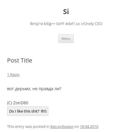
Skip
to
Si
content
$imp1e bl0g++ 0xFF #def !.so I/Onely CEO
Menu
Post Title
1 Reply
вот дерьмо, не правда ли?
(C) ZonD80
Do I like this shit?
0
This entry was posted in
Без рубрики
on
18.04.2010
.