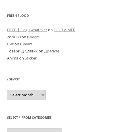
FRESH FLOOD
ПТСР | Elagu whatever
on
DISCLAIMER
ZonD80
on
6 years
Бит
on
6 years
Товарищ Славик
on
Драсьте
Anima
on
Sticker
/DEV/ST
/dev/st
SELECT * FROM CATEGORIES
SELECT