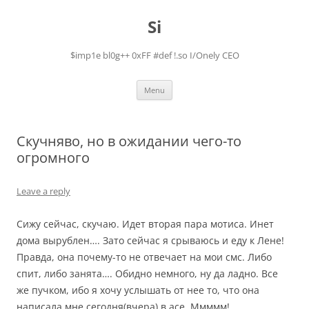
Skip
to
Si
content
$imp1e bl0g++ 0xFF #def !.so I/Onely CEO
Menu
Скучняво, но в ожидании чего-то
огромного
Leave a reply
Сижу сейчас, скучаю. Идет вторая пара мотиса. Инет
дома вырублен…. Зато сейчас я срываюсь и еду к Лене!
Правда, она почему-то не отвечает на мои смс. Либо
спит, либо занята…. Обидно немного, ну да ладно. Все
же пучком, ибо я хочу услышать от нее то, что она
написала мне сегодня(вчера) в асе. Ммммм!