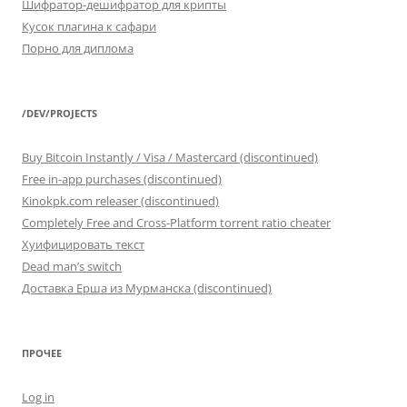
Шифратор-дешифратор для крипты
Кусок плагина к сафари
Порно для диплома
/DEV/PROJECTS
Buy Bitcoin Instantly / Visa / Mastercard (discontinued)
Free in-app purchases (discontinued)
Kinokpk.com releaser (discontinued)
Completely Free and Cross-Platform torrent ratio cheater
Хуифицировать текст
Dead man’s switch
Доставка Ерша из Мурманска (discontinued)
ПРОЧЕЕ
Log in