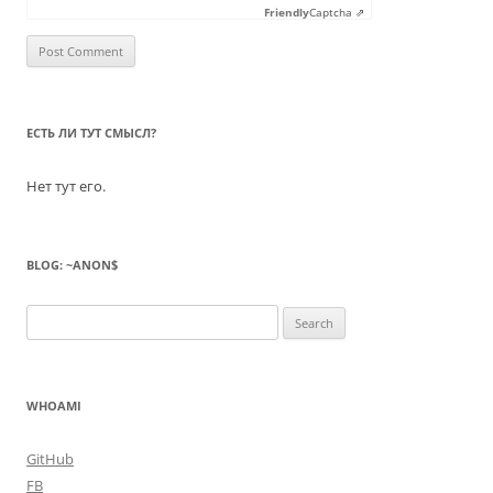
Friendly
Captcha ⇗
ЕСТЬ ЛИ ТУТ СМЫСЛ?
Нет тут его.
BLOG: ~ANON$
Search
for:
WHOAMI
GitHub
FB