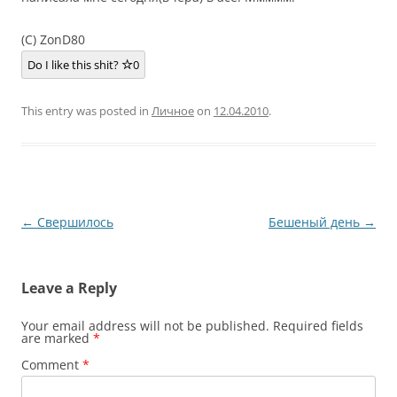
(C) ZonD80
Do I like this shit?
0
This entry was posted in
Личное
on
12.04.2010
.
Post
←
Свершилось
Бешеный день
→
navigation
Leave a Reply
Your email address will not be published.
Required fields
are marked
*
Comment
*