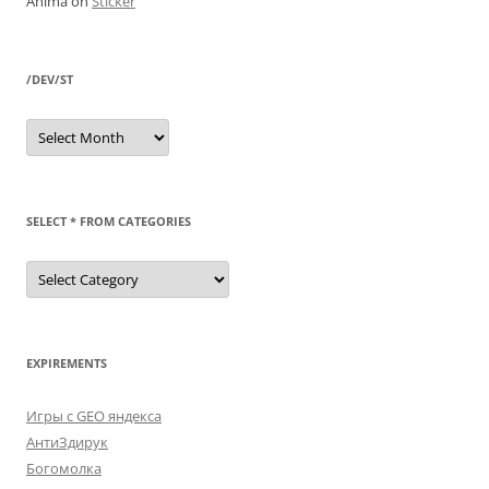
Anima
on
Sticker
/DEV/ST
/dev/st
SELECT * FROM CATEGORIES
SELECT
*
FROM
categories
EXPIREMENTS
Игры с GEO яндекса
АнтиЗдирук
Богомолка