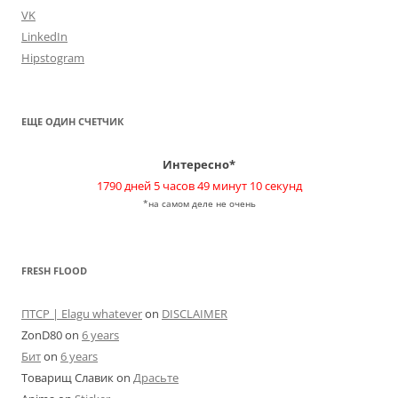
VK
LinkedIn
Hipstogram
ЕЩЕ ОДИН СЧЕТЧИК
Интересно*
1790 дней 5 часов 49 минут 10 секунд
*на самом деле не очень
FRESH FLOOD
ПТСР | Elagu whatever
on
DISCLAIMER
ZonD80
on
6 years
Бит
on
6 years
Товарищ Славик
on
Драсьте