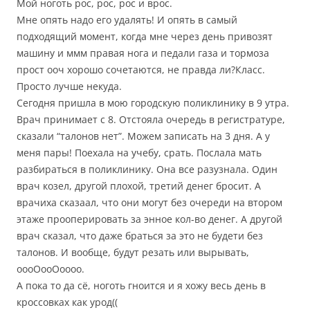
Мой ноготь рос, рос, рос и врос.
Мне опять надо его удалять! И опять в самый
подходящий момент, когда мне через день привозят
машину и ммм правая нога и педали газа и тормоза
прост ооч хорошо сочетаются, не правда ли?Класс.
Просто лучше некуда.
Сегодня пришла в мою городскую поликлинику в 9 утра.
Врач принимает с 8. Отстояла очередь в регистратуре,
сказали “талонов нет”. Можем записать на 3 дня. А у
меня пары! Поехала на учебу, срать. Послала мать
разбираться в поликлинику. Она все разузнала. Один
врач козел, другой плохой, третий денег бросит. А
врачиха сказаал, что они могут без очереди на втором
этаже прооперировать за энное кол-во денег. А другой
врач сказал, что даже браться за это не будети без
талонов. И вообще, будут резать или вырывать,
оооОооОоооо.
А пока то да сё, ноготь гноится и я хожу весь день в
кроссовках как урод((