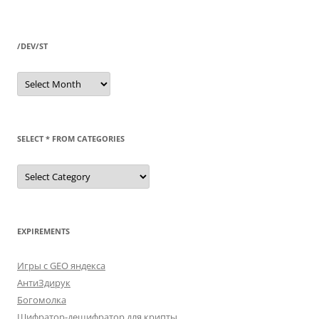
/DEV/ST
/dev/st
SELECT * FROM CATEGORIES
SELECT
*
FROM
categories
EXPIREMENTS
Игры с GEO яндекса
АнтиЗдирук
Богомолка
Шифратор-дешифратор для крипты