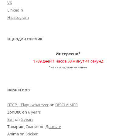
VK
LinkedIn
Hipstogram
ЕЩЕ ОДИН СЧЕТЧИК
Интересно*
1789 дней 1 часов 50 минут 41 секунд
*на самом деле не очень
FRESH FLOOD
ПТСР | Elagu whatever
on
DISCLAIMER
ZonD80
on
6 years
Бит
on
6 years
Товарищ Славик
on
Драсьте
Anima
on
Sticker