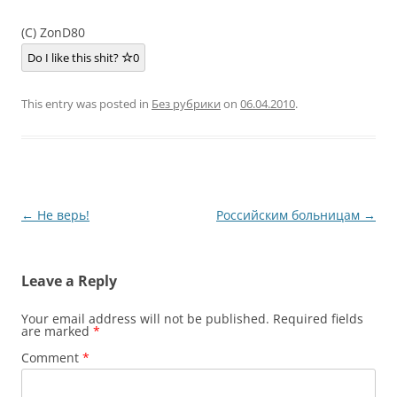
(C) ZonD80
Do I like this shit?
0
This entry was posted in
Без рубрики
on
06.04.2010
.
Post
←
Не верь!
Российским больницам
→
navigation
Leave a Reply
Your email address will not be published.
Required fields
are marked
*
Comment
*