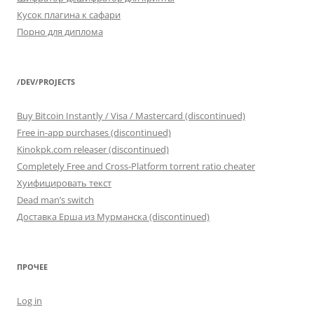
Кусок плагина к сафари
Порно для диплома
/DEV/PROJECTS
Buy Bitcoin Instantly / Visa / Mastercard (discontinued)
Free in-app purchases (discontinued)
Kinokpk.com releaser (discontinued)
Completely Free and Cross-Platform torrent ratio cheater
Хуифицировать текст
Dead man’s switch
Доставка Ерша из Мурманска (discontinued)
ПРОЧЕЕ
Log in