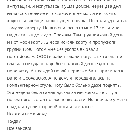
ампутации. Я испугалась и ушла домой. Через два дня
началось гноение и токсикоз и я не могла не то, что
ходить, я вообще плохо существовала. Поехали удалять к
тому же хирургу. Но выяснилось что мне 17 лет и мне
надо ехать в детскую. Поехали. Там грудничковый день
и нет моей карты. 2 часа искали карту и пропускали
грудничков. Потом мне без уколов вырвали
ноготь(оооаАаООО) и забинтовали ногу, так что она не
влазила никуда и надо было каждый день ездить на
перевязку. А к каждой новой первязке бинт прилипал к
ране и ОооАааОоо. А по дому я передвигалась на
компьютерном стуле. Ногу было больно даже поднять.
Эта неделя была самая адская за несколько лет. Ну а
потом ноготь стал потихонечку расти. Но вначале у меня
спадали туфли с правой ноги и все такое.
Но это я все к чему.
Та-дам!
Все заново!