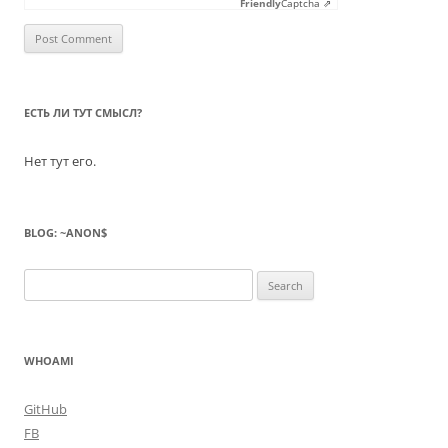
Friendly
Captcha ⇗
ЕСТЬ ЛИ ТУТ СМЫСЛ?
Нет тут его.
BLOG: ~ANON$
Search
for:
WHOAMI
GitHub
FB