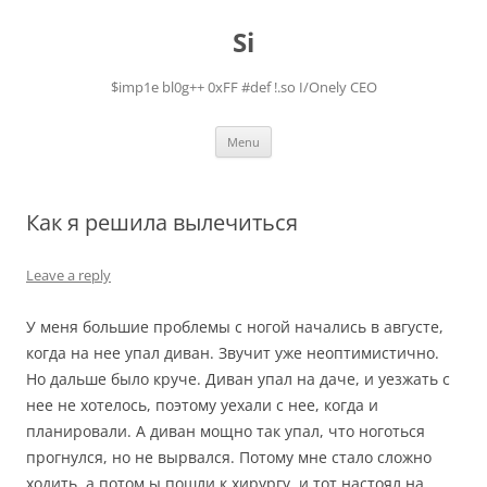
Skip
to
Si
content
$imp1e bl0g++ 0xFF #def !.so I/Onely CEO
Menu
Как я решила вылечиться
Leave a reply
У меня большие проблемы с ногой начались в августе,
когда на нее упал диван. Звучит уже неоптимистично.
Но дальше было круче. Диван упал на даче, и уезжать с
нее не хотелось, поэтому уехали с нее, когда и
планировали. А диван мощно так упал, что ноготься
прогнулся, но не вырвался. Потому мне стало сложно
ходить, а потом ы пошли к хирургу, и тот настоял на