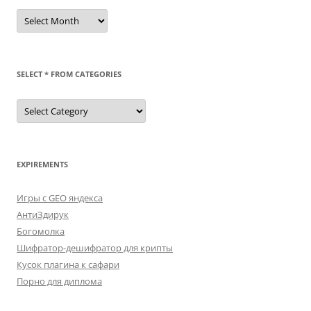
/dev/st
SELECT * FROM CATEGORIES
SELECT
*
FROM
categories
EXPIREMENTS
Игры с GEO яндекса
АнтиЗдирук
Богомолка
Шифратор-дешифратор для крипты
Кусок плагина к сафари
Порно для диплома