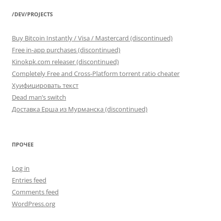
/DEV/PROJECTS
Buy Bitcoin Instantly / Visa / Mastercard (discontinued)
Free in-app purchases (discontinued)
Kinokpk.com releaser (discontinued)
Completely Free and Cross-Platform torrent ratio cheater
Хуифицировать текст
Dead man’s switch
Доставка Ерша из Мурманска (discontinued)
ПРОЧЕЕ
Log in
Entries feed
Comments feed
WordPress.org