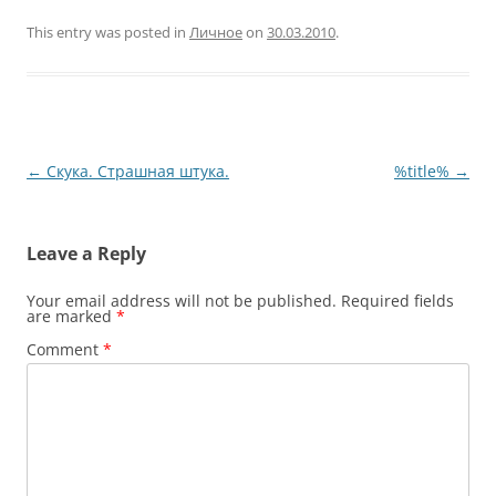
This entry was posted in
Личное
on
30.03.2010
.
Post
←
Скука. Страшная штука.
%title%
→
navigation
Leave a Reply
Your email address will not be published.
Required fields
are marked
*
Comment
*