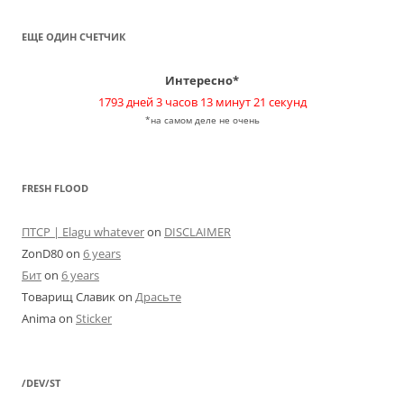
ЕЩЕ ОДИН СЧЕТЧИК
Интересно*
1793 дней 3 часов 13 минут 21 секунд
*на самом деле не очень
FRESH FLOOD
ПТСР | Elagu whatever
on
DISCLAIMER
ZonD80
on
6 years
Бит
on
6 years
Товарищ Славик
on
Драсьте
Anima
on
Sticker
/DEV/ST