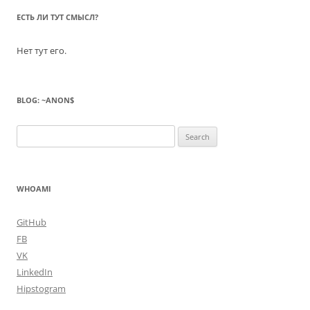
ЕСТЬ ЛИ ТУТ СМЫСЛ?
Нет тут его.
BLOG: ~ANON$
Search
for:
WHOAMI
GitHub
FB
VK
LinkedIn
Hipstogram