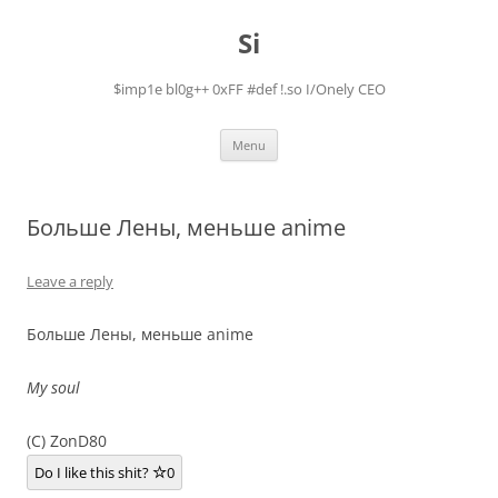
Skip
to
Si
content
$imp1e bl0g++ 0xFF #def !.so I/Onely CEO
Menu
Больше Лены, меньше anime
Leave a reply
Больше Лены, меньше anime
My soul
(C) ZonD80
Do I like this shit?
0