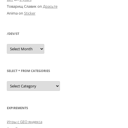
Товарищ Славик
on
Драсьте
Anima
on
Sticker
/DEV/ST
/dev/st
SELECT * FROM CATEGORIES
SELECT
*
FROM
categories
EXPIREMENTS
Игры с GEO яндекса