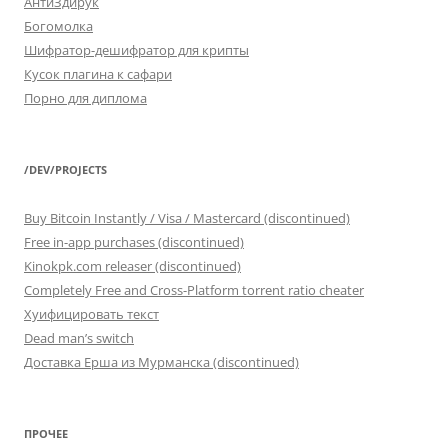
АнтиЗдирук
Богомолка
Шифратор-дешифратор для крипты
Кусок плагина к сафари
Порно для диплома
/DEV/PROJECTS
Buy Bitcoin Instantly / Visa / Mastercard (discontinued)
Free in-app purchases (discontinued)
Kinokpk.com releaser (discontinued)
Completely Free and Cross-Platform torrent ratio cheater
Хуифицировать текст
Dead man’s switch
Доставка Ерша из Мурманска (discontinued)
ПРОЧЕЕ