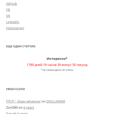
GitHub
FB
VK
LinkedIn
Hipstogram
ЕЩЕ ОДИН СЧЕТЧИК
Интересно*
1789 дней 18 часов 39 минут 50 секунд
*на самом деле не очень
FRESH FLOOD
ПТСР | Elagu whatever
on
DISCLAIMER
ZonD80
on
6 years
Бит
on
6 years