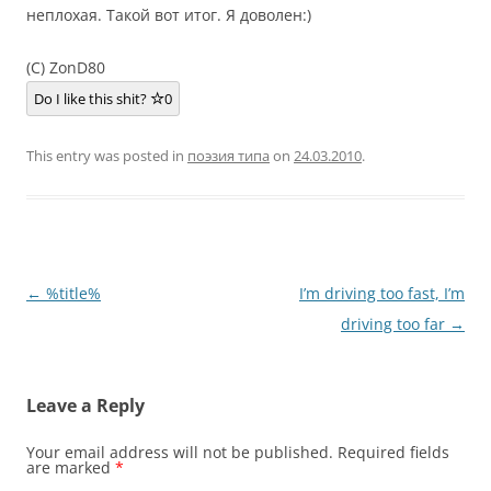
неплохая. Такой вот итог. Я доволен:)
(C) ZonD80
Do I like this shit?
0
This entry was posted in
поэзия типа
on
24.03.2010
.
Post
←
%title%
I’m driving too fast, I’m
navigation
driving too far
→
Leave a Reply
Your email address will not be published.
Required fields
are marked
*