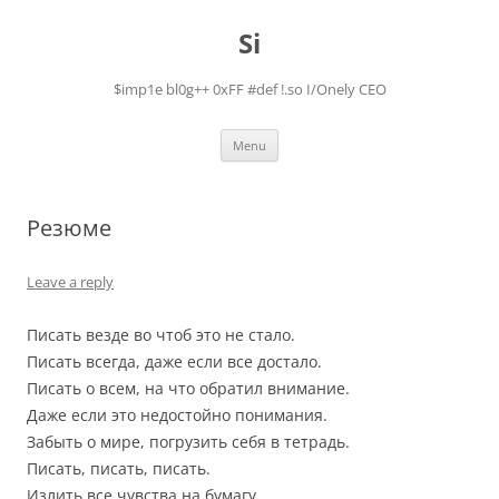
Skip
to
Si
content
$imp1e bl0g++ 0xFF #def !.so I/Onely CEO
Menu
Резюме
Leave a reply
Писать везде во чтоб это не стало.
Писать всегда, даже если все достало.
Писать о всем, на что обратил внимание.
Даже если это недостойно понимания.
Забыть о мире, погрузить себя в тетрадь.
Писать, писать, писать.
Излить все чувства на бумагу,