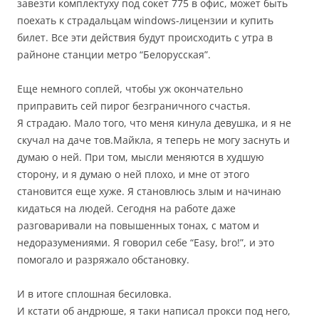
завезти комплектуху под сокет 775 в офис, может быть
поехать к страдальцам windows-лицензии и купить
билет. Все эти действия будут происходить с утра в
райноне станции метро “Белорусская”.
Еще немного соплей, чтобы уж окончательно
приправить сей пирог безграничного счастья.
Я страдаю. Мало того, что меня кинула девушка, и я не
скучал на даче тов.Майкла, я теперь не могу заснуть и
думаю о ней. При том, мысли меняются в худшую
сторону, и я думаю о ней плохо, и мне от этого
становится еще хуже. Я становлюсь злым и начинаю
кидаться на людей. Сегодня на работе даже
разговаривали на повышенных тонах, с матом и
недоразумениями. Я говорил себе “Easy, bro!”, и это
помогало и разряжало обстановку.
И в итоге сплошная бесиловка.
И кстати об андрюше, я таки написал прокси под него,