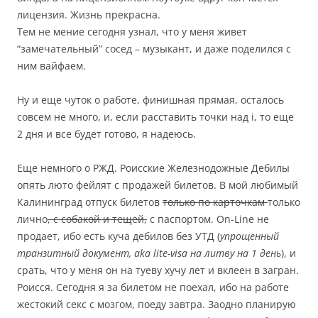
лицензия. Жизнь прекрасна.
Тем не мение сегодня узнал, что у меня живет
“замечательный” сосед – музыкант, и даже поделился с
ним вайфаем.
Ну и еще чуток о работе, финишная прямая, осталось
совсем не много, и, если расставить точки над i, то еще
2 дня и все будет готово, я надеюсь.
Еще немного о РЖД. Роисские Железнодожные Дебилы
опять люто фейлят с продажей билетов. В мой любимый
Калининград отпуск билетов
только по карточкам
только
лично
, с собакой и тещей,
с паспортом. On-Line не
продает, ибо есть куча дебилов без УТД (
упрощенный
транзитный документ, aka lite-visa на литву на 1 день
), и
срать, что у меня он на туеву хучу лет и вклеен в загран.
Роисся. Сегодня я за билетом не поехал, ибо на работе
жестокий секс с мозгом, поеду завтра. Заодно планирую