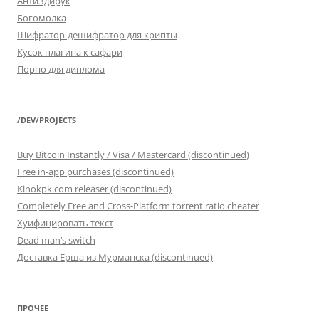
АнтиЗдирук
Богомолка
Шифратор-дешифратор для крипты
Кусок плагина к сафари
Порно для диплома
/DEV/PROJECTS
Buy Bitcoin Instantly / Visa / Mastercard (discontinued)
Free in-app purchases (discontinued)
Kinokpk.com releaser (discontinued)
Completely Free and Cross-Platform torrent ratio cheater
Хуифицировать текст
Dead man’s switch
Доставка Ерша из Мурманска (discontinued)
ПРОЧЕЕ