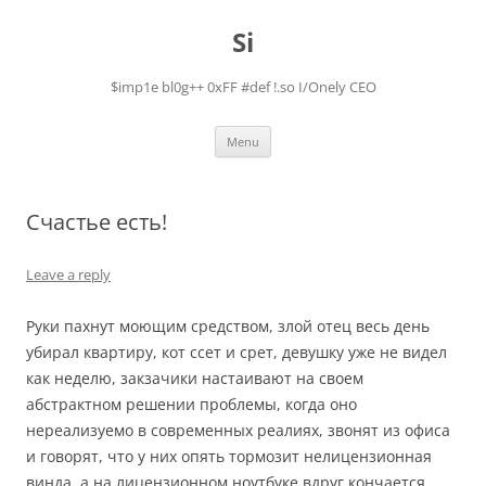
Skip
to
Si
content
$imp1e bl0g++ 0xFF #def !.so I/Onely CEO
Menu
Счастье есть!
Leave a reply
Руки пахнут моющим средством, злой отец весь день
убирал квартиру, кот ссет и срет, девушку уже не видел
как неделю, закзачики настаивают на своем
абстрактном решении проблемы, когда оно
нереализуемо в современных реалиях, звонят из офиса
и говорят, что у них опять тормозит нелицензионная
винда, а на лицензионном ноутбуке вдруг кончается