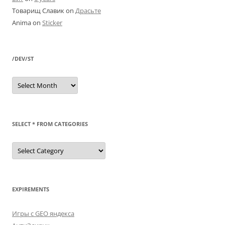
Товарищ Славик
on
Драсьте
Anima
on
Sticker
/DEV/ST
/dev/st
SELECT * FROM CATEGORIES
SELECT
*
FROM
categories
EXPIREMENTS
Игры с GEO яндекса