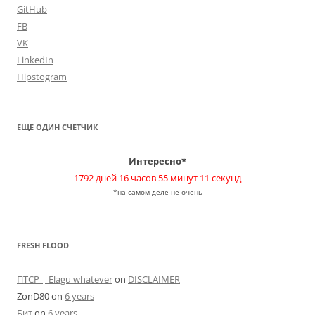
GitHub
FB
VK
LinkedIn
Hipstogram
ЕЩЕ ОДИН СЧЕТЧИК
Интересно*
1792 дней 16 часов 55 минут 11 секунд
*на самом деле не очень
FRESH FLOOD
ПТСР | Elagu whatever
on
DISCLAIMER
ZonD80
on
6 years
Бит
on
6 years