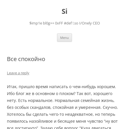
Skip
to
Si
content
$imp1e bl0g++ 0xFF #def !.so I/Onely CEO
Menu
Все спокойно
Leave a reply
Итак, пришло время написать о чем-нибудь хорошем.
Ибо блог же в основном о плохом? Так вот, хорошего
нету. Есть нормальное. Нормальная семейная жизнь,
без особых скандалов, спокойная и умеренная. Скучно.
Хотелось бы сделать чего-то неадекватное, но теперь
появилось назойливое и бесящее меня чувство “ну вот
все достигнуто”. Задаю себе вопрос “Куда двигаться