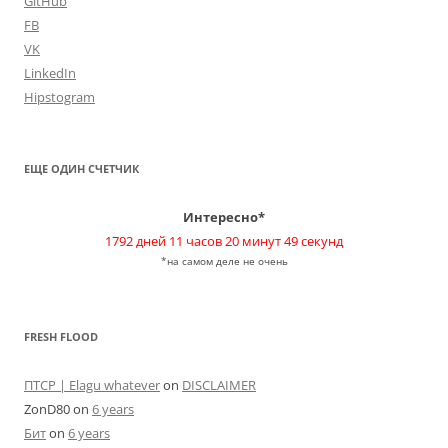
GitHub
FB
VK
LinkedIn
Hipstogram
ЕЩЕ ОДИН СЧЕТЧИК
Интересно*
1792 дней 11 часов 20 минут 49 секунд
*на самом деле не очень
FRESH FLOOD
ПТСР | Elagu whatever
on
DISCLAIMER
ZonD80
on
6 years
Бит
on
6 years