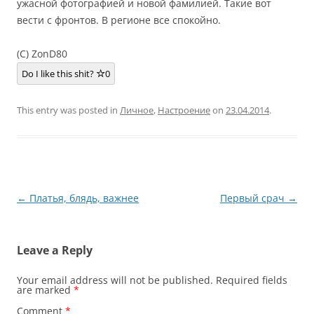
ужасной фотографией и новой фамилией. Такие вот
вести с фронтов. В регионе все спокойно.
(C) ZonD80
Do I like this shit?
0
This entry was posted in
Личное
,
Настроение
on
23.04.2014
.
Post
←
Платья, блядь, важнее
Первый срач
→
navigation
Leave a Reply
Your email address will not be published.
Required fields
are marked
*
Comment
*