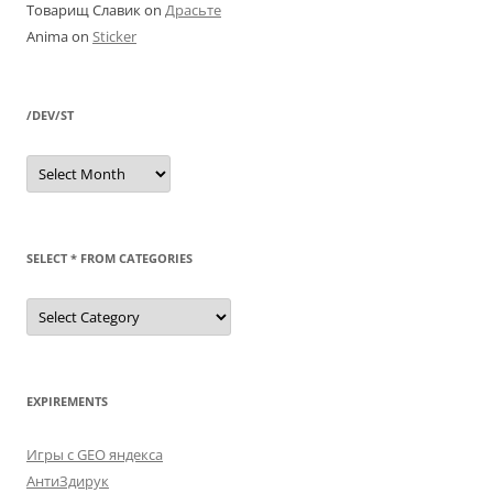
Товарищ Славик
on
Драсьте
Anima
on
Sticker
/DEV/ST
/dev/st
SELECT * FROM CATEGORIES
SELECT
*
FROM
categories
EXPIREMENTS
Игры с GEO яндекса
АнтиЗдирук