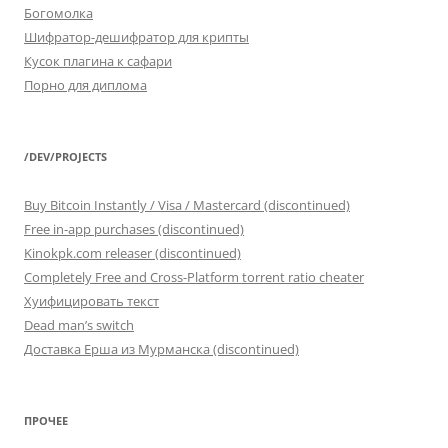
Богомолка
Шифратор-дешифратор для крипты
Кусок плагина к сафари
Порно для диплома
/DEV/PROJECTS
Buy Bitcoin Instantly / Visa / Mastercard (discontinued)
Free in-app purchases (discontinued)
Kinokpk.com releaser (discontinued)
Completely Free and Cross-Platform torrent ratio cheater
Хуифицировать текст
Dead man’s switch
Доставка Ерша из Мурманска (discontinued)
ПРОЧЕЕ