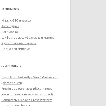
EXPIREMENTS
Игры с GEO яндекса
АнтиЗдирук
Богомолка
Шифратор-дешифратор для крипты
Кусок плагина к сафари
Порно для диплома
/DEV/PROJECTS
Buy Bitcoin Instantly / Visa / Mastercard
(discontinued)
Free in-app purchases (discontinued)
Kinokpk.com releaser (discontinued)
Completely Free and Cross-Platform
torrent ratio cheater