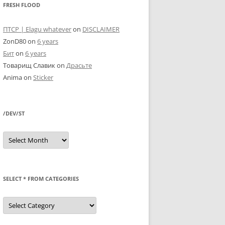
FRESH FLOOD
ПТСР | Elagu whatever
on
DISCLAIMER
ZonD80
on
6 years
Бит
on
6 years
Товарищ Славик
on
Драсьте
Anima
on
Sticker
/DEV/ST
/dev/st
SELECT * FROM CATEGORIES
SELECT
*
FROM
categories