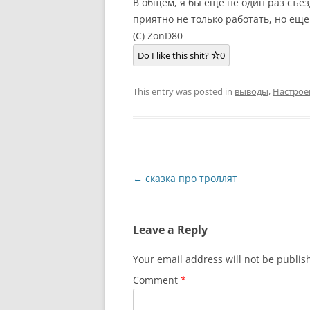
В общем, я бы еще не один раз съез
приятно не только работать, но еще
(C) ZonD80
Do I like this shit?
0
This entry was posted in
выводы
,
Настрое
Post
←
сказка про троллят
navigation
Leave a Reply
Your email address will not be publis
Comment
*