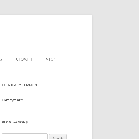
У
СТОЖПП
ЧТО?
ЕСТЬ ЛИ ТУТ СМЫСЛ?
Нет тут его.
BLOG: ~ANON$
Search