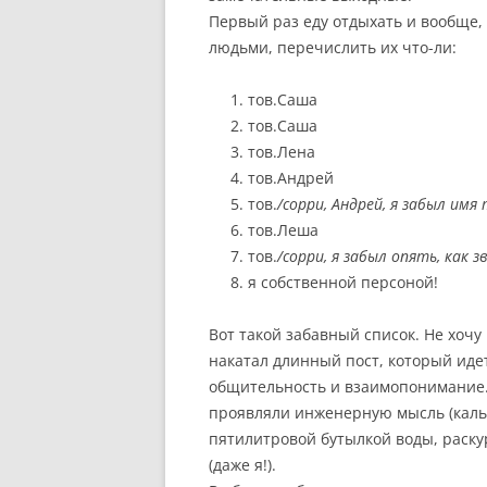
Первый раз еду отдыхать и вообще,
людьми, перечислить их что-ли:
тов.Саша
тов.Саша
тов.Лена
тов.Андрей
тов.
/сорри, Андрей, я забыл имя
тов.Леша
тов.
/сорри, я забыл опять, как з
я собственной персоной!
Вот такой забавный список. Не хочу
накатал длинный пост, который идет
общительность и взаимопонимание.
проявляли инженерную мысль (каль
пятилитровой бутылкой воды, раску
(даже я!).