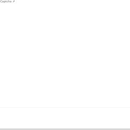
y
Captcha ⇗