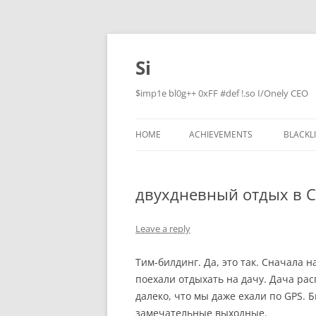
Skip
to
content
Si
$imp1e bl0g++ 0xFF #def !.so I/Onely CEO
HOME
ACHIEVEMENTS
BLACKL
двухдневный отдых в 
Leave a reply
Тим-билдинг. Да, это так. Сначала 
поехали отдыхать на дачу. Дача ра
далеко, что мы даже ехали по GPS. 
замечательные выходные.