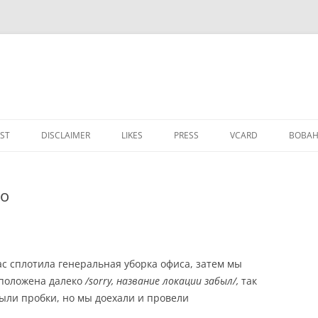
IST
DISCLAIMER
LIKES
PRESS
VCARD
ВОВАН
Co
нас сплотила генеральная уборка офиса, затем мы
сположена далеко
/sorry, название локации забыл/,
так
Были пробки, но мы доехали и провели