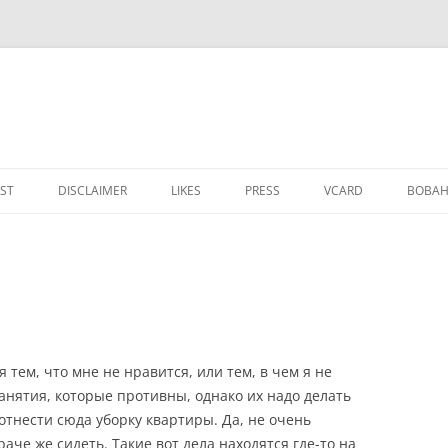
IST
DISCLAIMER
LIKES
PRESS
VCARD
ВОВАН
 тем, что мне не нравится, или тем, в чем я не
занятия, которые противны, однако их надо делать
отнести сюда уборку квартиры. Да, не очень
раче же сидеть. Такие вот дела находятся где-то на