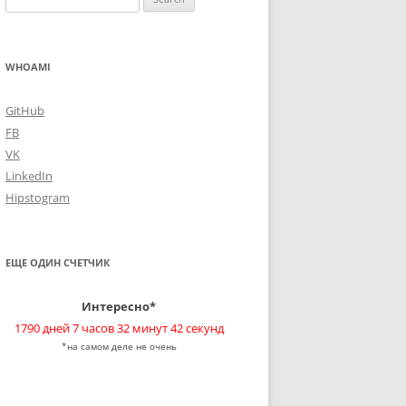
for:
WHOAMI
GitHub
FB
VK
LinkedIn
Hipstogram
ЕЩЕ ОДИН СЧЕТЧИК
Интересно*
1790 дней 7 часов 32 минут 42 секунд
*на самом деле не очень