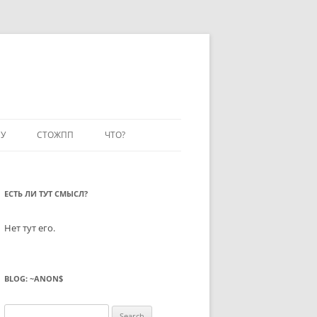
У
СТОЖПП
ЧТО?
ЕСТЬ ЛИ ТУТ СМЫСЛ?
Нет тут его.
BLOG: ~ANON$
Search