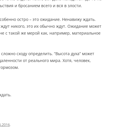
ствия и бросанием всего и вся в злости.
особенно остро – это ожидание. Ненавижу ждать.
 ждут никого, это их обычно ждут. Ожидание может
не с такой же мерой как, например, материальное
т сложно сходу определить. “Высота духа” может
даленности от реального мира. Хотя, человек,
тормозом.
ждать.
5.2016
.