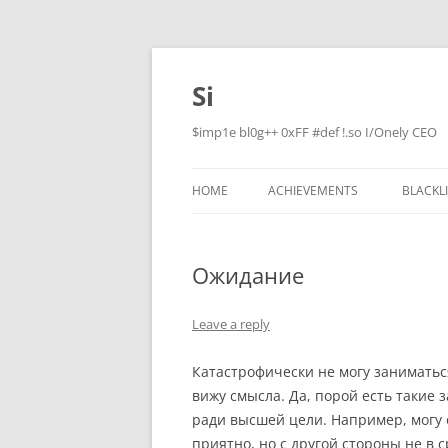
Skip
to
content
Si
$imp1e bl0g++ 0xFF #def !.so I/Onely CEO
HOME
ACHIEVEMENTS
BLACKL
Ожидание
Leave a reply
Катастрофически не могу заниматься
вижу смысла. Да, порой есть такие 
ради высшей цели. Например, могу 
приятно, но с другой стороны не в с