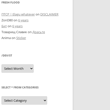
FRESH FLOOD
ПТСР | Elagu whatever
on
DISCLAIMER
ZonD80
on
6 years
Бит
on
6 years
Товарищ Славик
on
Драсьте
Anima
on
Sticker
/DEV/ST
/dev/st
SELECT * FROM CATEGORIES
SELECT
*
FROM
categories