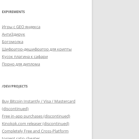
EXPIREMENTS
Игры с GEO яндекса
АнтиЗдирук
Богомолка
Шифратор-дешифратор для крипты
Кусок плагина к сафари
Порно для диплома
/DEV/PROJECTS
Buy Bitcoin Instantly / Visa / Mastercard
(discontinued)
Free in-app purchases (discontinued)
Kinokpk.com releaser (discontinued)
Completely Free and Cross-Platform
torrent ratio cheater