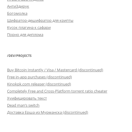
АнтиЗдирук
Богомолка
Шифратор-дешифратор для крипты
Кусок плагина к сафари
Порно для диплома
/DEV/PROJECTS
Buy Bitcoin Instantly / Visa / Mastercard (discontinued)
Free in-app purchases (discontinued)
Kinokpk.com releaser (discontinued)
Completely Free and Cross-Platform torrent ratio cheater
Хуифицировать текст
Dead man’s switch
Доставка Ерша из Мурманска (discontinued)