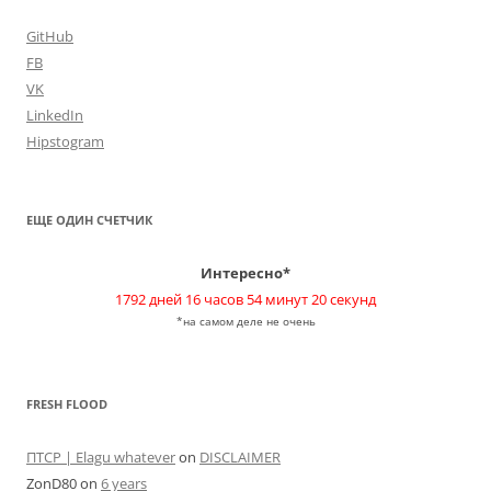
GitHub
FB
VK
LinkedIn
Hipstogram
ЕЩЕ ОДИН СЧЕТЧИК
Интересно*
1792 дней 16 часов 54 минут 20 секунд
*на самом деле не очень
FRESH FLOOD
ПТСР | Elagu whatever
on
DISCLAIMER
ZonD80
on
6 years