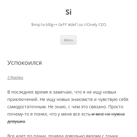
Skip
to
Si
content
$imp1e bl0g++ 0xFF #def !.so I/Onely CEO
Menu
Успокоился
2 Replies
В последнее время я замечаю, что я не ищу новых
приключений. Не ищу новых знакомств и чувствую себя
самодостаточным. Не знаю, с чем это связано. Просто
почему-то я понял, что у меня все есть
и мне не нужна
девушка
.
Все идет по плану, правда довольно вялому с точки