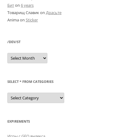
Бит
on
6 years
Товарищ Славик
on
Драсьте
Anima
on
Sticker
/DEV/ST
/dev/st
SELECT * FROM CATEGORIES
SELECT
*
FROM
categories
EXPIREMENTS
Игры с GEO яндекса