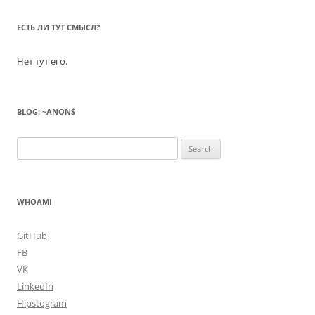
ЕСТЬ ЛИ ТУТ СМЫСЛ?
Нет тут его.
BLOG: ~ANON$
Search
for:
WHOAMI
GitHub
FB
VK
LinkedIn
Hipstogram