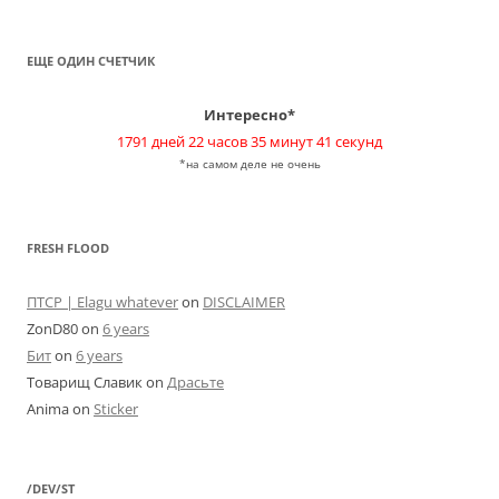
ЕЩЕ ОДИН СЧЕТЧИК
Интересно*
1791 дней 22 часов 35 минут 41 секунд
*на самом деле не очень
FRESH FLOOD
ПТСР | Elagu whatever
on
DISCLAIMER
ZonD80
on
6 years
Бит
on
6 years
Товарищ Славик
on
Драсьте
Anima
on
Sticker
/DEV/ST