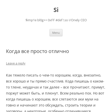
Skip
to
Si
content
$imp1e bl0g++ 0xFF #def !.so I/Onely CEO
Menu
Когда все просто отлично
Leave a reply
Как тяжело писать о чем-то хорошем, когда, внезапно,
все хорошо и ты прямо счастлив. Кода пишешь о каком-
то тлене, неудачах и так далее – все прочитают, примут,
поржут может быть, и плюнут. Всем реально пох. Но вот
когда пишешь о хорошем, все слетаются аки мухи на
говно и начинают это обсуждать, строить теории и
заговоры, а некоторые, особенно отличившиеся