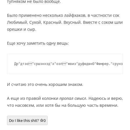
тупняком не было вообще.
Было применено несколько лайфхаков, в частности сок
Любимый, Сухой, Красный. Вкусный. Вместе с соком шли
орешки и сыр.
Еще хочу заметить одну вещь:
Др"дтзо"сршзнхзд"х"озп"жвиз"дуфвдвн0"Фвмрер."срунз"ду
И считаю это очень хорошим знаком.
А еще из правой колонки
пропал смысл
. Надеюсь и верю,
что насовсем, или хотя бы на большую часть времени.
Do I like this shit?
0