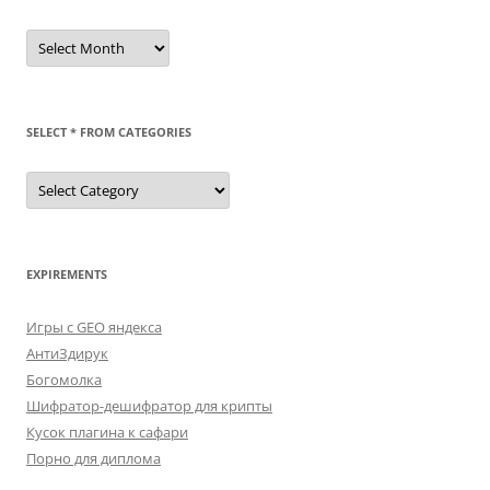
/dev/st
SELECT * FROM CATEGORIES
SELECT
*
FROM
categories
EXPIREMENTS
Игры с GEO яндекса
АнтиЗдирук
Богомолка
Шифратор-дешифратор для крипты
Кусок плагина к сафари
Порно для диплома