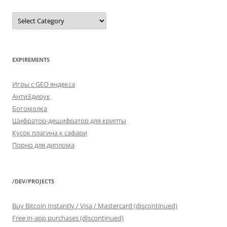
SELECT
*
FROM
categories
EXPIREMENTS
Игры с GEO яндекса
АнтиЗдирук
Богомолка
Шифратор-дешифратор для крипты
Кусок плагина к сафари
Порно для диплома
/DEV/PROJECTS
Buy Bitcoin Instantly / Visa / Mastercard (discontinued)
Free in-app purchases (discontinued)