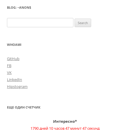
BLOG: ~ANON$
Search
for:
WHOAMI
GitHub
FB
VK
LinkedIn
Hipstogram
ЕЩЕ ОДИН СЧЕТЧИК
Интересно*
1790 дней 10 часов 47 минут 47 секунд