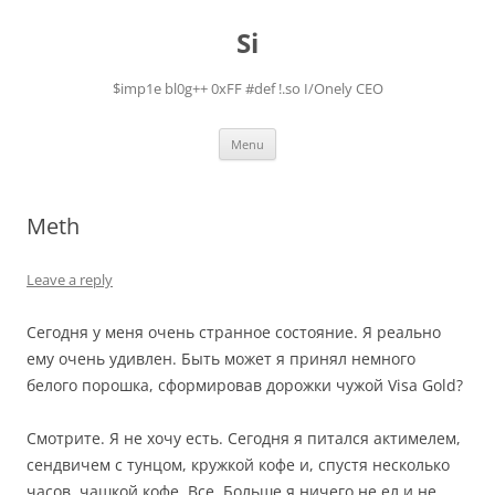
Skip
to
Si
content
$imp1e bl0g++ 0xFF #def !.so I/Onely CEO
Menu
Meth
Leave a reply
Сегодня у меня очень странное состояние. Я реально
ему очень удивлен. Быть может я принял немного
белого порошка, сформировав дорожки чужой Visa Gold?
Смотрите. Я не хочу есть. Сегодня я питался актимелем,
сендвичем с тунцом, кружкой кофе и, спустя несколько
часов, чашкой кофе. Все. Больше я ничего не ел и не