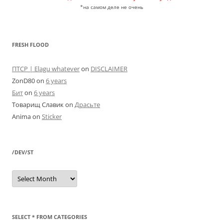
*на самом деле не очень
FRESH FLOOD
ПТСР | Elagu whatever
on
DISCLAIMER
ZonD80
on
6 years
Бит
on
6 years
Товарищ Славик
on
Драсьте
Anima
on
Sticker
/DEV/ST
/dev/st
SELECT * FROM CATEGORIES