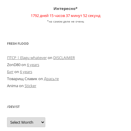
Интересно*
1792 дней 15 часов 37 минут 52 секунд
*на самом деле не очень
FRESH FLOOD
ПТСР | Elagu whatever
on
DISCLAIMER
ZonD80
on
6 years
Бит
on
6 years
Товарищ Славик
on
Драсьте
Anima
on
Sticker
/DEV/ST
/dev/st