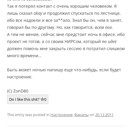
Так я потерял контакт с очень хорошим человеком. Я
лишь сказал
okay
и продолжил спускаться по лестнице,
ибо все надоели и все за**ало. Знал бы он, чем я занят,
говорил бы по-другому. Но, как говорится,
всем пох.
А тем не мение, сейчас мне предстоит ночь в офисе, ибо
проект не готов, а со своим НИРСом, который
по идее
должен помочь мне закрыть сессию я потратил слишком
много времени…
Быть может ночью напишу еще что-нибудь, если будет
настроение.
(C) ZonD80
Do I like this shit?
0
This entry was posted in
Настроение
,
Факапы
on
20.12.2011
.