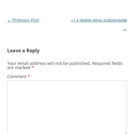
Post
←
Previous Post
+1 к моим день рожденьям
navigation
→
Leave a Reply
Your email address will not be published.
Required fields
are marked
*
Comment
*