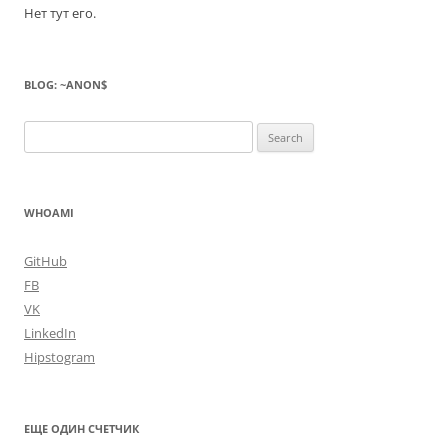
Нет тут его.
BLOG: ~ANON$
Search
for:
WHOAMI
GitHub
FB
VK
LinkedIn
Hipstogram
ЕЩЕ ОДИН СЧЕТЧИК