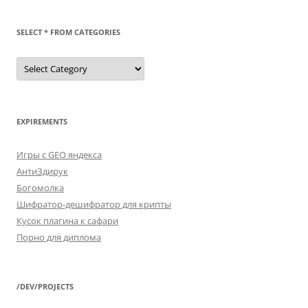
SELECT * FROM CATEGORIES
SELECT
*
FROM
categories
EXPIREMENTS
Игры с GEO яндекса
АнтиЗдирук
Богомолка
Шифратор-дешифратор для крипты
Кусок плагина к сафари
Порно для диплома
/DEV/PROJECTS