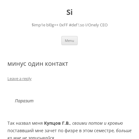
Skip
to
Si
content
$imp1e bl0g++ 0xFF #def !.so I/Onely CEO
Menu
минус один контакт
Leave a reply
Паразит
Так назвал меня
Купцов Г.В.
,
своими потом и кровью
поставвший мне зачет по физре в этом семестре
, больше
ко мне не записывайся
.