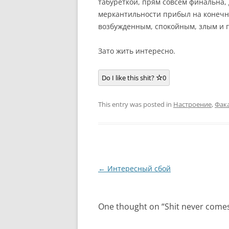
табуреткой, прям совсем финальна, 
меркантильности прибыл на конечн
возбужденным, спокойным, злым и 
Зато жить интересно.
Do I like this shit?
0
This entry was posted in
Настроение
,
Фак
Post
←
Интересный сбой
navigation
One thought on “
Shit never come