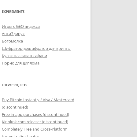
EXPIREMENTS
Игры с GEO яндекса
АнтиЗдирук
Богомолка
Шифратор-дешифратор для крипты
Кусок плагина к сафари
Порно для диплома
/DEV/PROJECTS
Buy Bitcoin Instantly / Visa / Mastercard
(discontinued)
Free in-app purchases (discontinued)
Kinokpk.com releaser (discontinued)
Completely Free and Cross-Platform
torrent ratio cheater