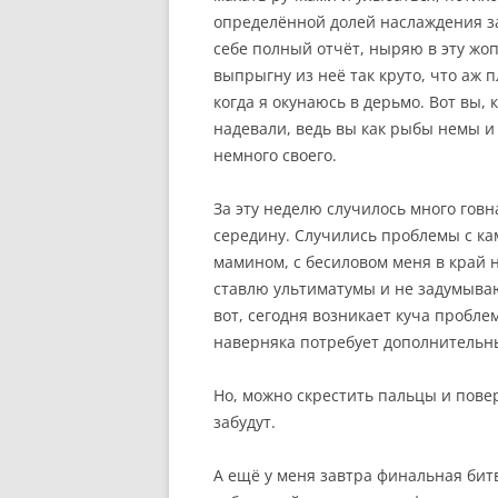
определённой долей наслаждения з
себе полный отчёт, ныряю в эту жопу
выпрыгну из неё так круто, что аж п
когда я окунаюсь в дерьмо. Вот вы, 
надевали, ведь вы как рыбы немы и 
немного своего.
За эту неделю случилось много говн
середину. Случились проблемы с ка
мамином, с бесиловом меня в край н
ставлю ультиматумы и не задумываю
вот, сегодня возникает куча пробле
наверняка потребует дополнительны
Но, можно скрестить пальцы и повер
забудут.
А ещё у меня завтра финальная битв