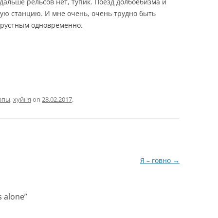
дальше рельсов нет, тупик. Поезд долбоебизма и
ую станцию. И мне очень, очень трудно быть
грустным одновременно.
апы
,
хуйня
on
28.02.2017
.
Я – говно
→
s alone
”