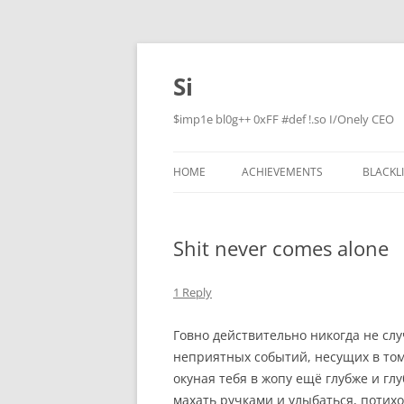
Skip
to
content
Si
$imp1e bl0g++ 0xFF #def !.so I/Onely CEO
HOME
ACHIEVEMENTS
BLACKL
Shit never comes alone
1 Reply
Говно действительно никогда не слу
неприятных событий, несущих в том
окуная тебя в жопу ещё глубже и гл
махать ручками и улыбаться, потихон