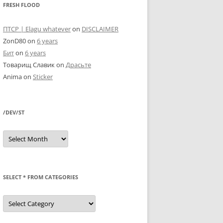
FRESH FLOOD
ПТСР | Elagu whatever
on
DISCLAIMER
ZonD80
on
6 years
Бит
on
6 years
Товарищ Славик
on
Драсьте
Anima
on
Sticker
/DEV/ST
/dev/st
SELECT * FROM CATEGORIES
SELECT
*
FROM
categories