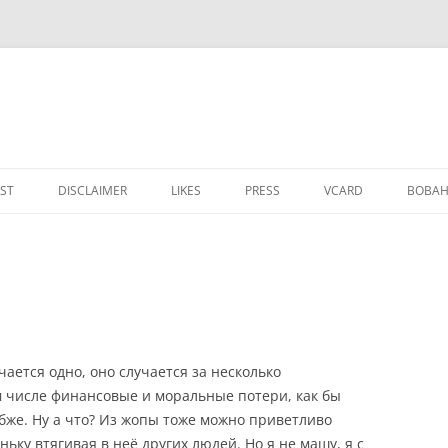
IST
DISCLAIMER
LIKES
PRESS
VCARD
ВОВАН
чается одно, оно случается за несколько
 числе финансовые и моральные потери, как бы
убже. Ну а что? Из жопы тоже можно приветливо
ьку втягивая в неё других людей. Но я не машу, я с