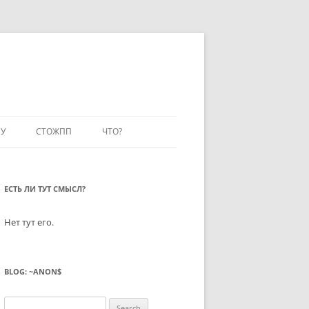
У
СТОЖПП
ЧТО?
ЕСТЬ ЛИ ТУТ СМЫСЛ?
Нет тут его.
BLOG: ~ANON$
Search