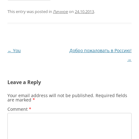
This entry was posted in
Личное
on
24.10.2013
.
Post
←
You
Добро пожаловать в Россию!
navigation
→
Leave a Reply
Your email address will not be published.
Required fields
are marked
*
Comment
*