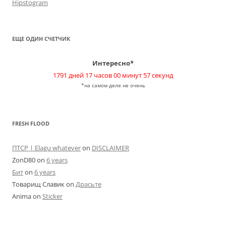
Hipstogram
ЕЩЕ ОДИН СЧЕТЧИК
Интересно*
1791 дней 17 часов 00 минут 57 секунд
*на самом деле не очень
FRESH FLOOD
ПТСР | Elagu whatever
on
DISCLAIMER
ZonD80
on
6 years
Бит
on
6 years
Товарищ Славик
on
Драсьте
Anima
on
Sticker