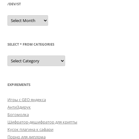
/DEV/ST
/dev/st
SELECT * FROM CATEGORIES
SELECT
*
FROM
categories
EXPIREMENTS
Игры с GEO яндекса
АнтиЗдирук
Богомолка
Шифратор-дешифратор для крипты
Кусок плагина к сафари
Порно для диплома