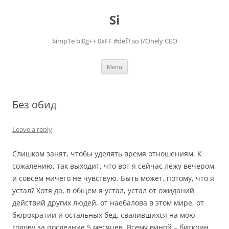
Skip
to
Si
content
$imp1e bl0g++ 0xFF #def !.so I/Onely CEO
Menu
Без обид
Leave a reply
Слишком занят, чтобы уделять время отношениям. К
сожалению, так выходит, что вот я сейчас лежу вечером,
и совсем ничего не чувствую. Быть может, потому, что я
устал? Хотя да, в общем я устал, устал от ожиданий
действий других людей, от наебалова в этом мире, от
бюрократии и остальных бед, свалившихся на мою
голову за последние 5 месяцев. Всему виной – биткоин.