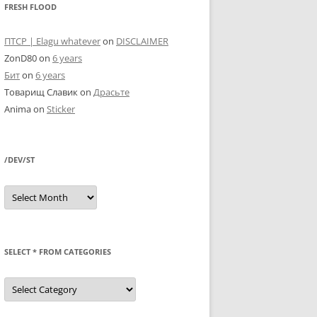
FRESH FLOOD
ПТСР | Elagu whatever
on
DISCLAIMER
ZonD80
on
6 years
Бит
on
6 years
Товарищ Славик
on
Драсьте
Anima
on
Sticker
/DEV/ST
/dev/st
SELECT * FROM CATEGORIES
SELECT
*
FROM
categories