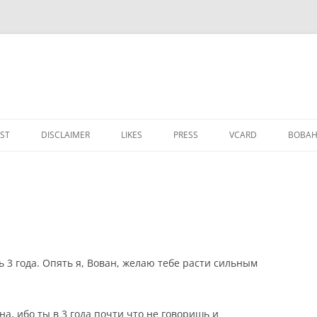
IST
DISCLAIMER
LIKES
PRESS
VCARD
ВОВАН
 3 года. Опять я, Вован, желаю тебе расти сильным
а, ибо ты в 3 года почти что не говоришь и