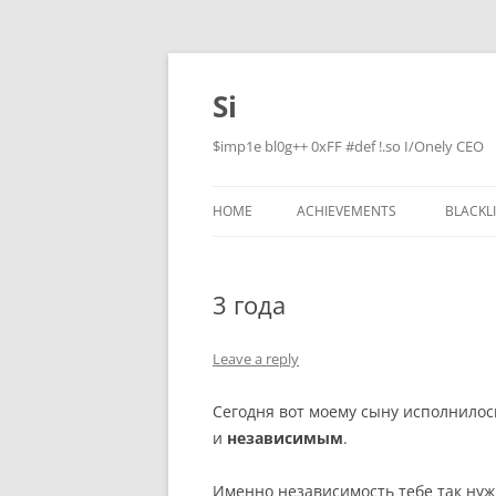
Skip
to
content
Si
$imp1e bl0g++ 0xFF #def !.so I/Onely CEO
HOME
ACHIEVEMENTS
BLACKL
3 года
Leave a reply
Сегодня вот моему сыну исполнилось
и
независимым
.
Именно независимость тебе так нужн