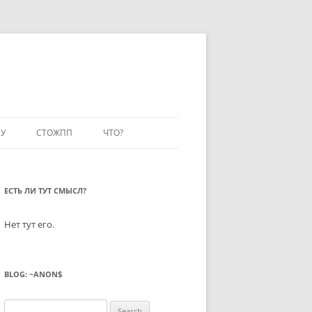
У
СТОЖПП
ЧТО?
ЕСТЬ ЛИ ТУТ СМЫСЛ?
Нет тут его.
BLOG: ~ANON$
Search