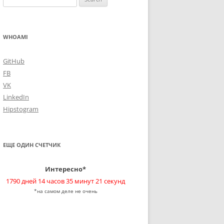
for:
WHOAMI
GitHub
FB
VK
LinkedIn
Hipstogram
ЕЩЕ ОДИН СЧЕТЧИК
Интересно*
1790 дней 14 часов 35 минут 22 секунд
*на самом деле не очень