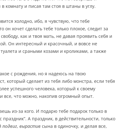
 в комнату и писая там стоя в штаны в углу.
овится холодно, ибо, я чувствую, что тебе
то он хочет сделать тебе только плохое, следит за
свободу, как и твоя мать, не давая проявить себя и
ой. Он интересный и красочный, и вовсе не
 туалета и сраными козами и кроликами, а также
акое с рождения, но я надеюсь на твою
т, который сделает из тебя либо монстра, если тебя
олее успешного человека, который к своему
и все, что можно, накопив огромный опыт.
наешь из-за кого. И подарю тебе подарок только в
ас праздник”. А праздник, в действительности, только
ый
подвиг
,
вырастив
сына в одиночку, и делая все,