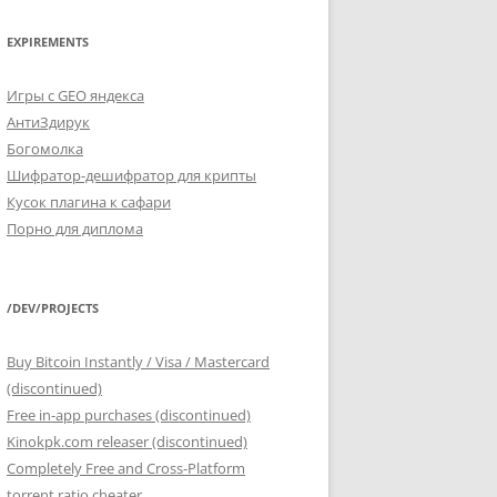
EXPIREMENTS
Игры с GEO яндекса
АнтиЗдирук
Богомолка
Шифратор-дешифратор для крипты
Кусок плагина к сафари
Порно для диплома
/DEV/PROJECTS
Buy Bitcoin Instantly / Visa / Mastercard
(discontinued)
Free in-app purchases (discontinued)
Kinokpk.com releaser (discontinued)
Completely Free and Cross-Platform
torrent ratio cheater