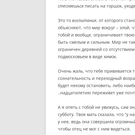
стесняешься
писать на горшок, уходя
Это то
воспитание
, от которого стан
объясняют, что мир вокруг – злой, ч
тобой и вообще, ограничивает твою 
быть смелым и сильным. Мир не так
ограничен деревней со отсутствием
подмосковьем в виде химок.
Очень жаль, что тебе прививается т
сознательность и переходный возрас
будет некому остановить, либо наиб
..надцатилетию переживет уже почт
А я опять с тобой не увижусь, сам з
субботу. Твоя мать сказала, что “у н
у нее, ведь она совершила огромн
чтобы отец не мог с ним видеться.