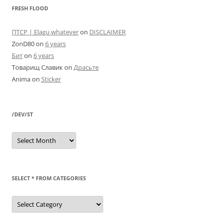
FRESH FLOOD
ПТСР | Elagu whatever
on
DISCLAIMER
ZonD80
on
6 years
Бит
on
6 years
Товарищ Славик
on
Драсьте
Anima
on
Sticker
/DEV/ST
/dev/st
SELECT * FROM CATEGORIES
SELECT
*
FROM
categories