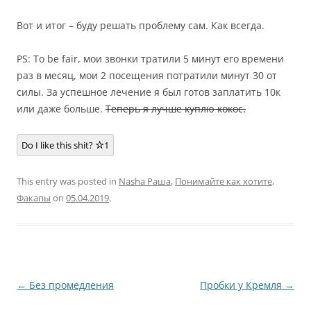
Вот и итог – буду решать проблему сам. Как всегда.
PS: To be fair, мои звонки тратили 5 минут его времени
раз в месяц, мои 2 посещения потратили минут 30 от
силы. За успешное лечение я был готов заплатить 10к
или даже больше.
Теперь я лучше куплю кокос.
Do I like this shit?
1
This entry was posted in
Nasha Раша
,
Понимайте как хотите
,
Факапы
on
05.04.2019
.
Post
←
Без промедления
Пробки у Кремля
→
navigation