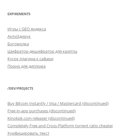
EXPIREMENTS
Игры с GEO яндекса
АнтиЗдирук
Богомолка
Шифратор-дешифратор для крипты
Кусок плагина к сафари
Порно для диплома
/DEV/PROJECTS
Buy Bitcoin Instantly / Visa / Mastercard (discontinued)
Free in-app purchases (discontinued)
Kinokpk.com releaser (discontinued)
Completely Free and Cross-Platform torrent ratio cheater
Хуифицировать текст