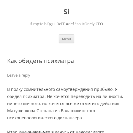
Skip
to
Si
content
$imp1e bl0g++ 0xFF #def !.so I/Onely CEO
Menu
Как обидеть психиатра
Leave a reply
В полку сомнительного самоутверждения прибыло. Я
обидел психиатра. Не хочется переводить на личности,
ничего личного, но хочется все же отметить действия
Макушенкова Степана из Балашихинского
психоневрологического диспансера.
Итак,
вне знают, что
я лечусь от надоедливого